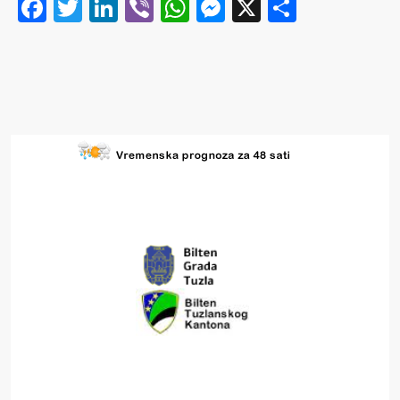
Facebook
Twitter
LinkedIn
Viber
WhatsApp
Messenger
X
Share