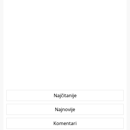
Najčitanije
Najnovije
Komentari