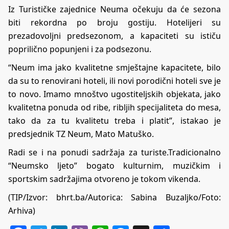
Iz Turističke zajednice Neuma očekuju da će sezona
biti rekordna po broju gostiju. Hotelijeri su
prezadovoljni predsezonom, a kapaciteti su ističu
poprilično popunjeni i za podsezonu.
“Neum ima jako kvalitetne smještajne kapacitete, bilo
da su to renovirani hoteli, ili novi porodični hoteli sve je
to novo. Imamo mnoštvo ugostiteljskih objekata, jako
kvalitetna ponuda od ribe, ribljih specijaliteta do mesa,
tako da za tu kvalitetu treba i platit”, istakao je
predsjednik TZ Neum, Mato Matuško.
Radi se i na ponudi sadržaja za turiste.Tradicionalno
“Neumsko ljeto” bogato kulturnim, muzičkim i
sportskim sadržajima otvoreno je tokom vikenda.
(TIP/Izvor:
bhrt.ba
/Autorica:
Sabina Buzaljko/Foto:
Arhiva)