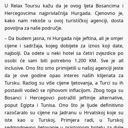
U Relax Toursu kažu da je ovog ljeta Bosancima i
Hercegovcima najprivlačnija Hurgada. Cjenovno je,
kako nam rekoše u ovoj turističkoj agenciji, dosta
povoljna za naše područje.
– Da budem jasna, ni Hurgada nije jeftina, ali je omjer
cijene i sadržaja, kojeg dobijete za iznos koji date,
najbolji. Da odete u neki hotel sa četiri zvjezdice po
osobi će vam biti potrebno 1.200 KM. Sve je all
inclusive. Ono što smo primijetili u našoj agenciji jeste
da je ove godine opao interes naših klijenata za
Tursku. Razlog su više cijene ljetovanja, a Turci su ih
postavili vodeći se njihovom inflacijom. Zbog toga su
Bosanci i Hercegovci potražili jeftinije alternative,
poput Egipta i Tunisa. Ono što je ljude definitivno
razočaralo su cijene na Jadranu u Hrvatskoj koje su
iste kao u Turskoj. Primjera radi, u Turskoj
sedmodnevno ljetovanje u pristojnom hotelu za dvije