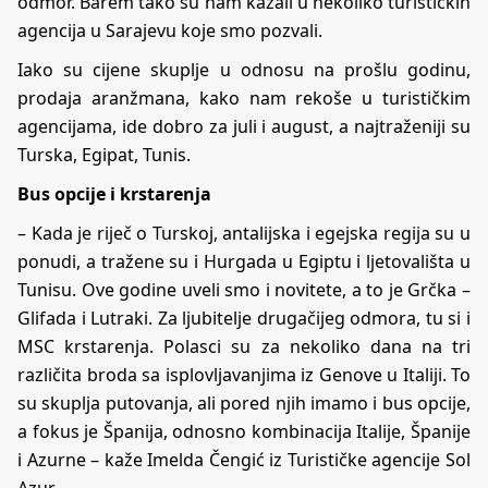
odmor. Barem tako su nam kazali u nekoliko turističkih
agencija u Sarajevu koje smo pozvali.
Iako su cijene skuplje u odnosu na prošlu godinu,
prodaja aranžmana, kako nam rekoše u turističkim
agencijama, ide dobro za juli i august, a najtraženiji su
Turska, Egipat, Tunis.
Bus opcije i krstarenja
– Kada je riječ o Turskoj, antalijska i egejska regija su u
ponudi, a tražene su i Hurgada u Egiptu i ljetovališta u
Tunisu. Ove godine uveli smo i novitete, a to je Grčka –
Glifada i Lutraki. Za ljubitelje drugačijeg odmora, tu si i
MSC krstarenja. Polasci su za nekoliko dana na tri
različita broda sa isplovljavanjima iz Genove u Italiji. To
su skuplja putovanja, ali pored njih imamo i bus opcije,
a fokus je Španija, odnosno kombinacija Italije, Španije
i Azurne – kaže Imelda Čengić iz Turističke agencije Sol