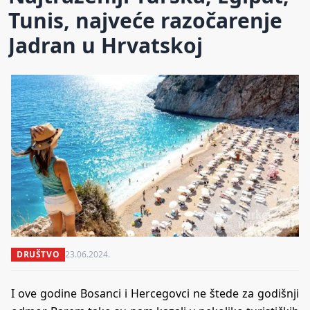
Tunis, najveće razočarenje
Jadran u Hrvatskoj
DRUŠTVO
23.06.2024.
I ove godine Bosanci i Hercegovci ne štede za godišnji