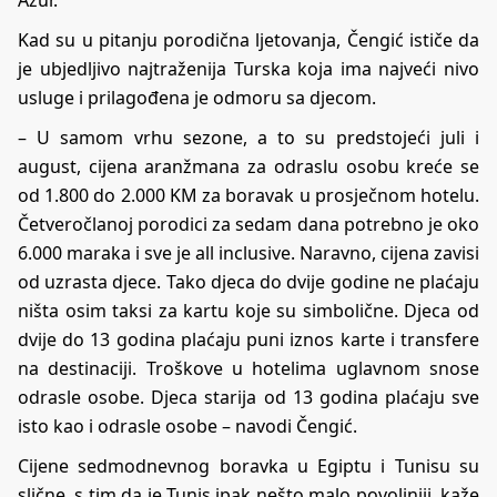
Azur.
Kad su u pitanju porodična ljetovanja, Čengić ističe da
je ubjedljivo najtraženija Turska koja ima najveći nivo
usluge i prilagođena je odmoru sa djecom.
– U samom vrhu sezone, a to su predstojeći juli i
august, cijena aranžmana za odraslu osobu kreće se
od 1.800 do 2.000 KM za boravak u prosječnom hotelu.
Četveročlanoj porodici za sedam dana potrebno je oko
6.000 maraka i sve je all inclusive. Naravno, cijena zavisi
od uzrasta djece. Tako djeca do dvije godine ne plaćaju
ništa osim taksi za kartu koje su simbolične. Djeca od
dvije do 13 godina plaćaju puni iznos karte i transfere
na destinaciji. Troškove u hotelima uglavnom snose
odrasle osobe. Djeca starija od 13 godina plaćaju sve
isto kao i odrasle osobe – navodi Čengić.
Cijene sedmodnevnog boravka u Egiptu i Tunisu su
slične, s tim da je Tunis ipak nešto malo povoljniji, kaže