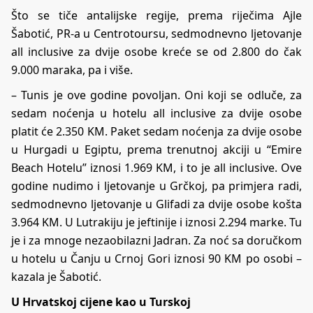
Što se tiče antalijske regije, prema riječima Ajle
Šabotić, PR-a u Centrotoursu, sedmodnevno ljetovanje
all inclusive za dvije osobe kreće se od 2.800 do čak
9.000 maraka, pa i više.
– Tunis je ove godine povoljan. Oni koji se odluče, za
sedam noćenja u hotelu all inclusive za dvije osobe
platit će 2.350 KM. Paket sedam noćenja za dvije osobe
u Hurgadi u Egiptu, prema trenutnoj akciji u “Emire
Beach Hotelu” iznosi 1.969 KM, i to je all inclusive. Ove
godine nudimo i ljetovanje u Grčkoj, pa primjera radi,
sedmodnevno ljetovanje u Glifadi za dvije osobe košta
3.964 KM. U Lutrakiju je jeftinije i iznosi 2.294 marke. Tu
je i za mnoge nezaobilazni Jadran. Za noć sa doručkom
u hotelu u Čanju u Crnoj Gori iznosi 90 KM po osobi –
kazala je Šabotić.
U Hrvatskoj cijene kao u Turskoj