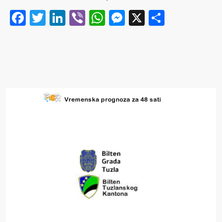
Facebook
Twitter
LinkedIn
Viber
WhatsApp
Messenger
X
Share