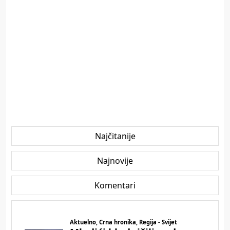
Najčitanije
Najnovije
Komentari