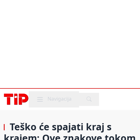
Mobile menu
Navigacija
Teško će spajati kraj s
krajem: Ove znakove tokom