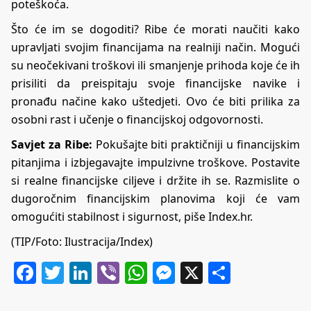
poteškoća.
Što će im se dogoditi? Ribe će morati naučiti kako
upravljati svojim financijama na realniji način. Mogući
su neočekivani troškovi ili smanjenje prihoda koje će ih
prisiliti da preispitaju svoje financijske navike i
pronađu načine kako uštedjeti. Ovo će biti prilika za
osobni rast i učenje o financijskoj odgovornosti.
Savjet za Ribe:
Pokušajte biti praktičniji u financijskim
pitanjima i izbjegavajte impulzivne troškove. Postavite
si realne financijske ciljeve i držite ih se. Razmislite o
dugoročnim financijskim planovima koji će vam
omogućiti stabilnost i sigurnost, piše Index.hr.
(TIP/Foto: Ilustracija/Index)
Facebook
Twitter
LinkedIn
Viber
WhatsApp
Messenger
X
Share