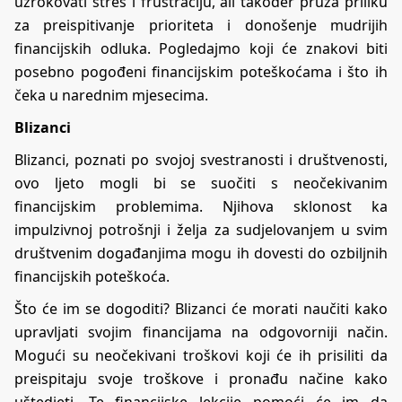
uzrokovati stres i frustraciju, ali također pruža priliku
za preispitivanje prioriteta i donošenje mudrijih
financijskih odluka. Pogledajmo koji će znakovi biti
posebno pogođeni financijskim poteškoćama i što ih
čeka u narednim mjesecima.
Blizanci
Blizanci, poznati po svojoj svestranosti i društvenosti,
ovo ljeto mogli bi se suočiti s neočekivanim
financijskim problemima. Njihova sklonost ka
impulzivnoj potrošnji i želja za sudjelovanjem u svim
društvenim događanjima mogu ih dovesti do ozbiljnih
financijskih poteškoća.
Što će im se dogoditi? Blizanci će morati naučiti kako
upravljati svojim financijama na odgovorniji način.
Mogući su neočekivani troškovi koji će ih prisiliti da
preispitaju svoje troškove i pronađu načine kako