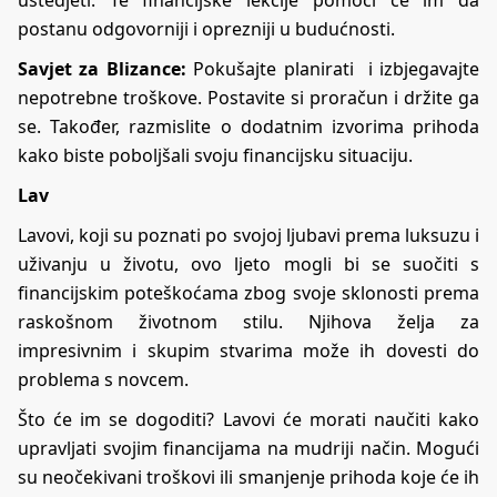
uštedjeti. Te financijske lekcije pomoći će im da
postanu odgovorniji i oprezniji u budućnosti.
Savjet za Blizance:
Pokušajte planirati i izbjegavajte
nepotrebne troškove. Postavite si proračun i držite ga
se. Također, razmislite o dodatnim izvorima prihoda
kako biste poboljšali svoju financijsku situaciju.
Lav
Lavovi, koji su poznati po svojoj ljubavi prema luksuzu i
uživanju u životu, ovo ljeto mogli bi se suočiti s
financijskim poteškoćama zbog svoje sklonosti prema
raskošnom životnom stilu. Njihova želja za
impresivnim i skupim stvarima može ih dovesti do
problema s novcem.
Što će im se dogoditi? Lavovi će morati naučiti kako
upravljati svojim financijama na mudriji način. Mogući
su neočekivani troškovi ili smanjenje prihoda koje će ih