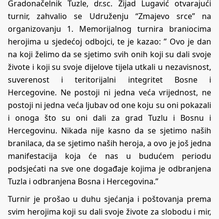
Gradonačelnik Tuzle, dr.sc. Zijad Lugavić otvarajući
turnir, zahvalio se Udruženju “Zmajevo srce” na
organizovanju 1. Memorijalnog turnira braniocima
herojima u sjedećoj odbojci, te je kazao: ” Ovo je dan
na koji želimo da se sjetimo svih onih koji su dali svoje
živote i koji su svoje dijelove tijela utkali u nezavisnost,
suverenost i teritorijalni integritet Bosne i
Hercegovine. Ne postoji ni jedna veća vrijednost, ne
postoji ni jedna veća ljubav od one koju su oni pokazali
i onoga što su oni dali za grad Tuzlu i Bosnu i
Hercegovinu. Nikada nije kasno da se sjetimo naših
branilaca, da se sjetimo naših heroja, a ovo je još jedna
manifestacija koja će nas u budućem periodu
podsjećati na sve one događaje kojima je odbranjena
Tuzla i odbranjena Bosna i Hercegovina.”
Turnir je prošao u duhu sjećanja i poštovanja prema
svim herojima koji su dali svoje živote za slobodu i mir,