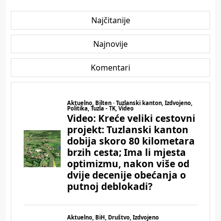
Najčitanije
Najnovije
Komentari