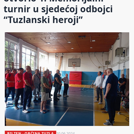
turnir u sjedećoj odbojci
“Tuzlanski heroji”
BILTEN · OPĆINA TUZLA
20.06.2024.