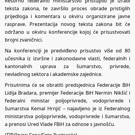
Resorno federalno ministarstvo pristupilo je izradi
teksta zakona, te završilo proces obrade pristiglih
prijedloga i komentara u okviru organizirane javne
rasprave. Prezentacija novog teksta zakona bit će
održano u okviru konferencije kojoj će prisustvovati
brojni zvaničnici.
Na konferenciji je predviđeno prisustvo više od 80
učesnika iz izvršne i zakonodavne vlasti, federalnih i
kantonalnih uprava za šumarstvo, privrede,
nevladinog sektora i akademske zajednice.
Prisutnima će se obratiti predsjednica Federacije BiH
Lidija Bradara, premijer Federacije BiH Nermin Nikšić i
federalni ministar poljoprivrede, vodoprivrede i
šumarstva Kemal Hrnjić – najavljeno je iz Federalnog
ministarstva poljoprivrede, vodoprivrede i šumarstva,
a prenosi Ured Vlade FBiH za odnose s javnošću.
(TIP/Izvor: Fena/Foto Ilustracija)