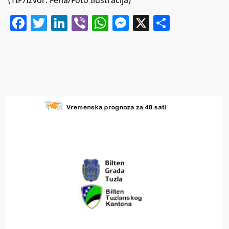
Facebook
Twitter
LinkedIn
Viber
WhatsApp
Messenger
X
Share