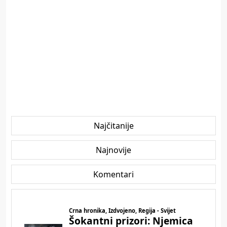
Najčitanije
Najnovije
Komentari