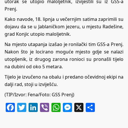
utorak se utopio maloljetnik, izvijestili su iz GSS-a
Prenj.
Kako navode, 18. lipnja u večernjim satima zaprimili su
dojavu da se u Jablaničkom jezeru, u mjestu Radešine,
grad Konjic utopio maloljetnik.
Na mjesto utapanja izašao je ronilački tim GSS-a Prenj.
Nakon što je locirano moguće mjesto gdje se nalazi
utopljenik, iz drugog zarona ronioci su pronašli tijelo
na dubini od oko 5 metara.
Tijelo je izvučeno na obalu i predano očevidnoj ekipi na
dalji rad, stoji u izviješću.
(TIP/Izvor: Fena/Foto: GSS Prenj)
Facebook
Twitter
LinkedIn
Viber
WhatsApp
Messenger
X
Share