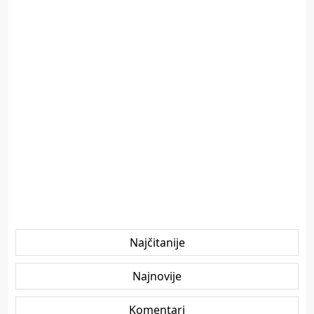
Najčitanije
Najnovije
Komentari