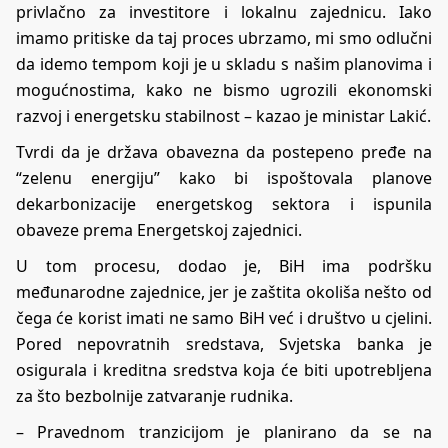
privlačno za investitore i lokalnu zajednicu. Iako
imamo pritiske da taj proces ubrzamo, mi smo odlučni
da idemo tempom koji je u skladu s našim planovima i
mogućnostima, kako ne bismo ugrozili ekonomski
razvoj i energetsku stabilnost – kazao je ministar Lakić.
Tvrdi da je država obavezna da postepeno pređe na
“zelenu energiju” kako bi ispoštovala planove
dekarbonizacije energetskog sektora i ispunila
obaveze prema Energetskoj zajednici.
U tom procesu, dodao je, BiH ima podršku
međunarodne zajednice, jer je zaštita okoliša nešto od
čega će korist imati ne samo BiH već i društvo u cjelini.
Pored nepovratnih sredstava, Svjetska banka je
osigurala i kreditna sredstva koja će biti upotrebljena
za što bezbolnije zatvaranje rudnika.
– Pravednom tranzicijom je planirano da se na