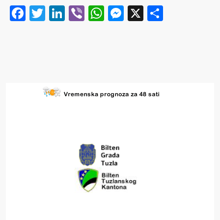
Facebook
Twitter
LinkedIn
Viber
WhatsApp
Messenger
X
Share