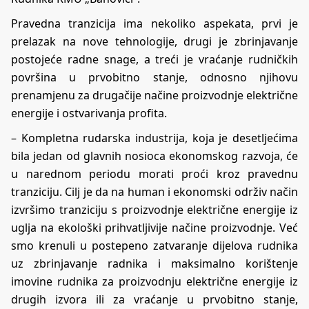
Pravedna tranzicija ima nekoliko aspekata, prvi je
prelazak na nove tehnologije, drugi je zbrinjavanje
postojeće radne snage, a treći je vraćanje rudničkih
površina u prvobitno stanje, odnosno njihovu
prenamjenu za drugačije načine proizvodnje električne
energije i ostvarivanja profita.
– Kompletna rudarska industrija, koja je desetljećima
bila jedan od glavnih nosioca ekonomskog razvoja, će
u narednom periodu morati proći kroz pravednu
tranziciju. Cilj je da na human i ekonomski održiv način
izvršimo tranziciju s proizvodnje električne energije iz
uglja na ekološki prihvatljivije načine proizvodnje. Već
smo krenuli u postepeno zatvaranje dijelova rudnika
uz zbrinjavanje radnika i maksimalno korištenje
imovine rudnika za proizvodnju električne energije iz
drugih izvora ili za vraćanje u prvobitno stanje,