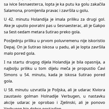
sa ivice šesnaesterca, lopta je ka putu ka golu zakačila
Salamona, promijenila pravac i završila u golu.
U 42. minutu Holandija je imala priliku za drugi gol.
Ake je uputio povratni pas u šesnaesterac, ali je Gakpo
sa šest-sedam metara šutirao preko gola.
Posljednju priliku u prvom poluvremenu nije iskoristio
Depaj. On je šutirao iskosa u padu, ali je lopta završila
malo pored gola.
I na startu drugog dijela Holandija je bila opasnija, a
najbolju priliku u tom dijelu meča je propustio Ćavi
Simons u 54. minutu, kada je iskosa šutirao pored
gola.
U 58. minutu uzvratila je Poljska, ali je udarac Kiviora
zaustavio golman Holnadije Verbugen, u nastavku
akcije udarac je oprobao i Zjelinski, ali je ponovo
Verbugen bio dobro postavljen.