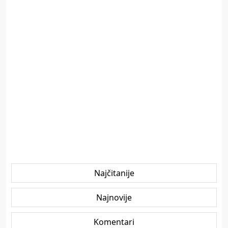
Najčitanije
Najnovije
Komentari