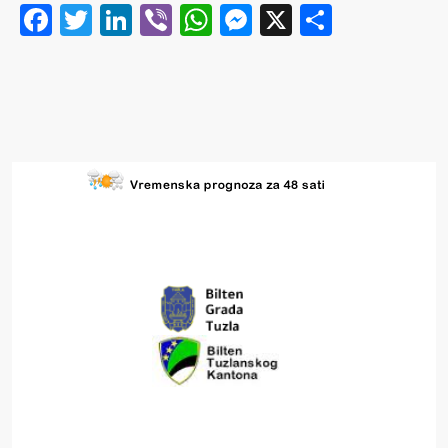
Facebook
Twitter
LinkedIn
Viber
WhatsApp
Messenger
X
Share