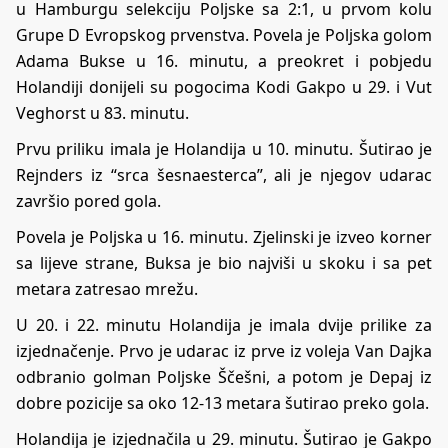
u Hamburgu selekciju Poljske sa 2:1, u prvom kolu
Grupe D Evropskog prvenstva. Povela je Poljska golom
Adama Bukse u 16. minutu, a preokret i pobjedu
Holandiji donijeli su pogocima Kodi Gakpo u 29. i Vut
Veghorst u 83. minutu.
Prvu priliku imala je Holandija u 10. minutu. Šutirao je
Rejnders iz “srca šesnaesterca”, ali je njegov udarac
završio pored gola.
Povela je Poljska u 16. minutu. Zjelinski je izveo korner
sa lijeve strane, Buksa je bio najviši u skoku i sa pet
metara zatresao mrežu.
U 20. i 22. minutu Holandija je imala dvije prilike za
izjednačenje. Prvo je udarac iz prve iz voleja Van Dajka
odbranio golman Poljske Ščešni, a potom je Depaj iz
dobre pozicije sa oko 12-13 metara šutirao preko gola.
Holandija je izjednačila u 29. minutu. Šutirao je Gakpo