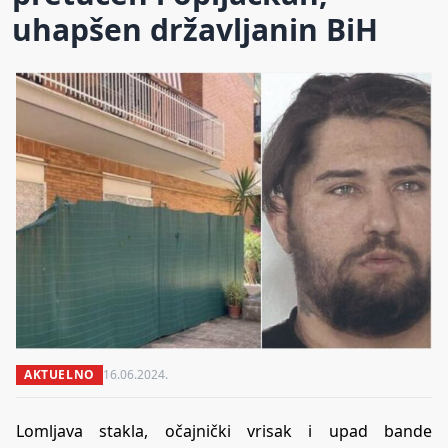
uhapšen državljanin BiH
AKTUELNO
16.06.2024.
Lomljava stakla, očajnički vrisak i upad bande