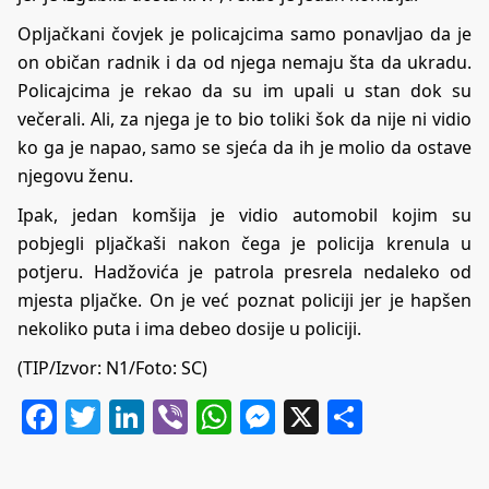
Opljačkani čovjek je policajcima samo ponavljao da je
on običan radnik i da od njega nemaju šta da ukradu.
Policajcima je rekao da su im upali u stan dok su
večerali. Ali, za njega je to bio toliki šok da nije ni vidio
ko ga je napao, samo se sjeća da ih je molio da ostave
njegovu ženu.
Ipak, jedan komšija je vidio automobil kojim su
pobjegli pljačkaši nakon čega je policija krenula u
potjeru. Hadžovića je patrola presrela nedaleko od
mjesta pljačke. On je već poznat policiji jer je hapšen
nekoliko puta i ima debeo dosije u policiji.
(TIP/Izvor:
N1
/Foto: SC)
Facebook
Twitter
LinkedIn
Viber
WhatsApp
Messenger
X
Share