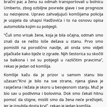
bračni par, a ženu su odmah transportovali u bolnicu
Umberto, zbog ozbiljne povrede glave i sve prognoze
su neizvjesne. Upravo zahvaljujući komšijama policija
je uspjela da uhapsi Hadžovića i to na osnovu opisa
automobila kojim su pobjegli.
“Čuli smo vrisak žene, koja je bila očajna, odmah smo
znali da se nešto loše dešava u stanu. Prvo smo
pomislili na porodično nasilje, ali onda smo vidjeli
pljačkaše kako bježe iz zgrade. Njih šestorica su skočili
sa balkona i svi su pobjegli u različitim pravcima”,
rekao je jedan od komšija.
Komšije kažu da je prizor u samom stanu bio
užasan:”Krvi je bilo na sve strane, njena glava je
rasječena i ležala je skoro u besvjesnom stanju. Muž je
bio sav u podlivima i bolovima. Dok smo čekali hitnu
pomoć da stigne, mislili smo da žena neće preživjeti,
jer je izgubila dosta krvi”, rekao je jedan komšija.