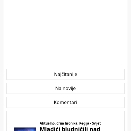
Najčitanije
Najnovije
Komentari