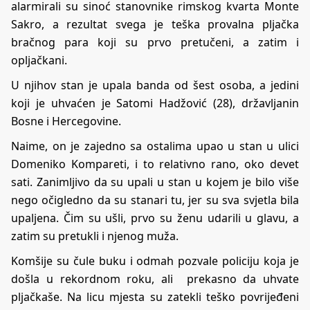
alarmirali su sinoć stanovnike rimskog kvarta Monte
Sakro, a rezultat svega je teška provalna pljačka
bračnog para koji su prvo pretučeni, a zatim i
opljačkani.
U njihov stan je upala banda od šest osoba, a jedini
koji je uhvaćen je Satomi Hadžović (28), državljanin
Bosne i Hercegovine.
Naime, on je zajedno sa ostalima upao u stan u ulici
Domeniko Kompareti, i to relativno rano, oko devet
sati. Zanimljivo da su upali u stan u kojem je bilo više
nego očigledno da su stanari tu, jer su sva svjetla bila
upaljena. Čim su ušli, prvo su ženu udarili u glavu, a
zatim su pretukli i njenog muža.
Komšije su čule buku i odmah pozvale policiju koja je
došla u rekordnom roku, ali prekasno da uhvate
pljačkaše. Na licu mjesta su zatekli teško povrijeđeni