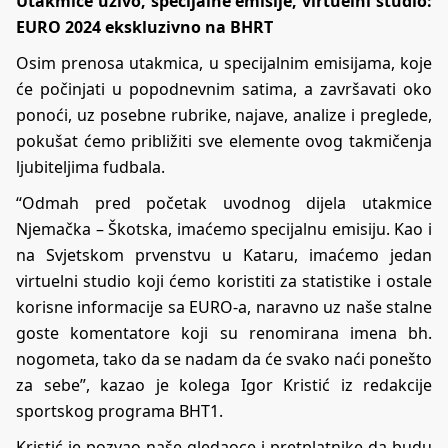
Utakmice uživo, specijalne emisije, virtuelni studio:
EURO 2024 ekskluzivno na BHRT
Osim prenosa utakmica, u specijalnim emisijama, koje
će počinjati u popodnevnim satima, a završavati oko
ponoći, uz posebne rubrike, najave, analize i preglede,
pokušat ćemo približiti sve elemente ovog takmičenja
ljubiteljima fudbala.
“Odmah pred početak uvodnog dijela utakmice
Njemačka – Škotska, imaćemo specijalnu emisiju. Kao i
na Svjetskom prvenstvu u Kataru, imaćemo jedan
virtuelni studio koji ćemo koristiti za statistike i ostale
korisne informacije sa EURO-a, naravno uz naše stalne
goste komentatore koji su renomirana imena bh.
nogometa, tako da se nadam da će svako naći ponešto
za sebe”, kazao je kolega Igor Kristić iz redakcije
sportskog programa BHT1.
Kristić je pozvao naše gledaoce i pretplatnike da budu