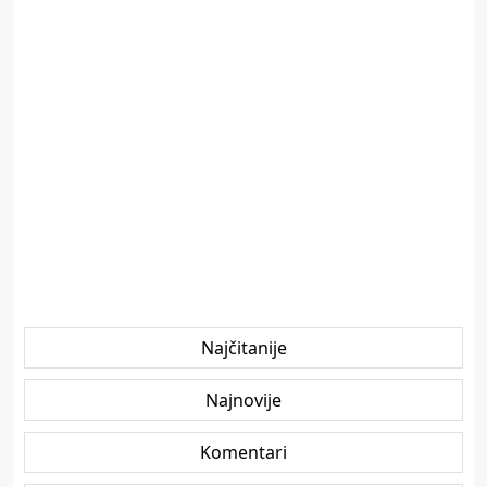
Najčitanije
Najnovije
Komentari