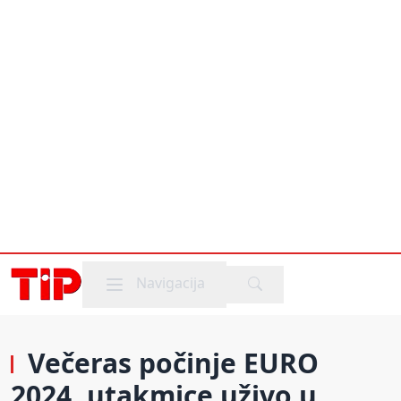
Mobile menu
Navigacija
Večeras počinje EURO
2024, utakmice uživo u