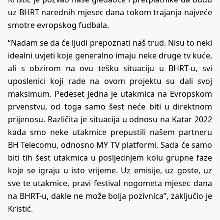
uz BHRT narednih mjesec dana tokom trajanja najveće
smotre evropskog fudbala.
“Nadam se da će ljudi prepoznati naš trud. Nisu to neki
idealni uvjeti koje generalno imaju neke druge tv kuće,
ali s obzirom na ovu tešku situaciju u BHRT-u, svi
uposlenici koji rade na ovom projektu su dali svoj
maksimum. Pedeset jedna je utakmica na Evropskom
prvenstvu, od toga samo šest neće biti u direktnom
prijenosu. Različita je situacija u odnosu na Katar 2022
kada smo neke utakmice prepustili našem partneru
BH Telecomu, odnosno MY TV platformi. Sada će samo
biti tih šest utakmica u posljednjem kolu grupne faze
koje se igraju u isto vrijeme. Uz emisije, uz goste, uz
sve te utakmice, pravi festival nogometa mjesec dana
na BHRT-u, dakle ne može bolja pozivnica”, zaključio je
Kristić.