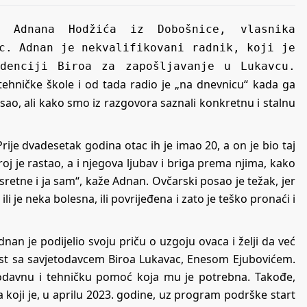
 Adnana Hodžića iz Dobošnice, vlasnika
c. Adnan je nekvalifikovani radnik, koji je
denciji Biroa za zapošljavanje u Lukavcu.
otehničke škole i od tada radio je „na dnevnicu“ kada ga
osao, ali kako smo iz razgovora saznali konkretnu i stalnu
rije dvadesetak godina otac ih je imao 20, a on je bio taj
roj je rastao, a i njegova ljubav i briga prema njima, kako
retne i ja sam“, kaže Adnan. Ovčarski posao je težak, jer
ili je neka bolesna, ili povrijeđena i zato je teško pronaći i
Adnan je podijelio svoju priču o uzgoju ovaca i želji da već
ost sa savjetodavcem Biroa Lukavac, Enesom Ejubovićem.
odavnu i tehničku pomoć koja mu je potrebna. Takođe,
koji je, u aprilu 2023. godine, uz program podrške start