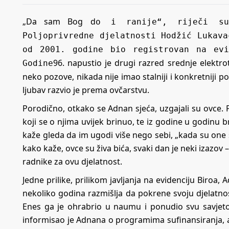
„Da sam Bog d
o i ranije“, riječi su
Poljoprivredne djelatnosti Hodžić Lukava
od 2001. godine bio registrovan na evi
96. napustio je drugi razred srednje elektr
Godine
neko pozove, nikada nije imao stalniji i konkretniji p
ljubav razvio je prema ovčarstvu.
Porodično, otkako se Adnan sjeća, uzgajali su ovce. P
koji se o njima uvijek brinuo, te iz godine u godinu b
kaže gleda da im ugodi više nego sebi, „kada su one s
kako kaže, ovce su živa bića, svaki dan je neki izazov – 
radnike za ovu djelatnost.
Jedne prilike, prilikom javljanja na evidenciju Biroa, 
nekoliko godina razmišlja da pokrene svoju djelatn
Enes ga je ohrabrio u naumu i ponudio svu savjet
informisao je Adnana o programima sufinansiranja, a 