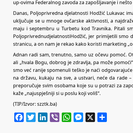
up-ovima Federalnog zavoda za zapošljavanje i nešto 
Danas, Poljoprivredna djelatnosti Hodžić Lukavac im
uključuje se u mnoge ovčarske aktivnosti, a najdra
maju i septembru u Turbetu kod Travnika. Pitali sm
PoljoprivrednudjelatnostiHodžić, jer primijetili smo
stranicu, a on nam je rekao kako koristi marketing „o
Adnan radi sam, trenutno, samo uz očevu pomoć. Otac
ali „hvala Bogu, dobrog je zdravlja, pa može pomoći“
smo već ranije spomenuli teško je naći odgovarajuće 
na državu, kukaju na sve, a ustvari, neće da rade 
preporučuje svim osobama koje su u potrazi za zapos
kaže „najuspješniji si u poslu koji voliš“.
(TIP/Izvor:
szztk.ba
)
Facebook
Twitter
LinkedIn
Viber
WhatsApp
Messenger
X
Share