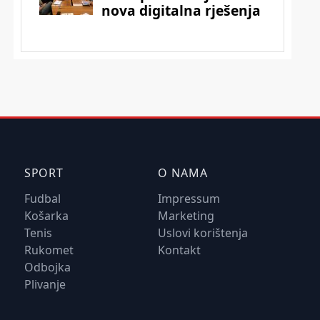
SPORT
O NAMA
Fudbal
Impressum
Košarka
Marketing
Tenis
Uslovi korištenja
Rukomet
Kontakt
Odbojka
Plivanje