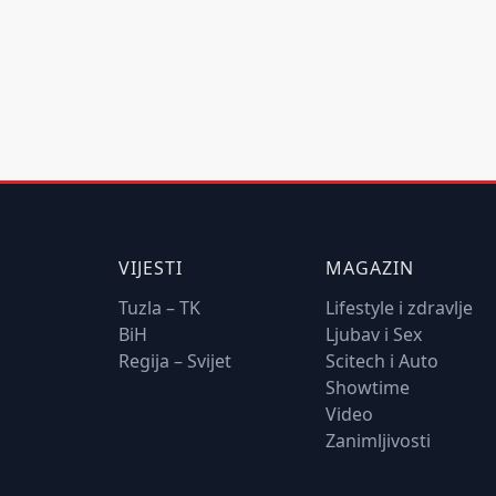
VIJESTI
MAGAZIN
Tuzla – TK
Lifestyle i zdravlje
BiH
Ljubav i Sex
Regija – Svijet
Scitech i Auto
Showtime
Video
Zanimljivosti