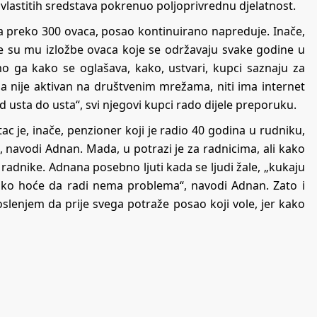
vlastitih sredstava pokrenuo poljoprivrednu djelatnost.
a preko 300 ovaca, posao kontinuirano napreduje. Inače,
že su mu izložbe ovaca koje se održavaju svake godine u
o ga kako se oglašava, kako, ustvari, kupci saznaju za
 da nije aktivan na društvenim mrežama, niti ima internet
d usta do usta“, svi njegovi kupci rado dijele preporuku.
 je, inače, penzioner koji je radio 40 godina u rudniku,
, navodi Adnan. Mada, u potrazi je za radnicima, ali kako
radnike. Adnana posebno ljuti kada se ljudi žale, „kukaju
– ko hoće da radi nema problema“, navodi Adnan. Zato i
lenjem da prije svega potraže posao koji vole, jer kako