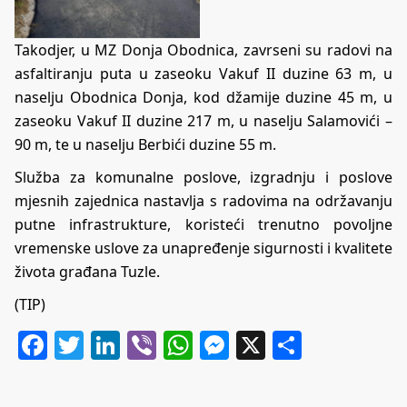
Takodjer, u MZ Donja Obodnica, zavrseni su radovi na
asfaltiranju puta u zaseoku Vakuf II duzine 63 m, u
naselju Obodnica Donja, kod džamije duzine 45 m, u
zaseoku Vakuf II duzine 217 m, u naselju Salamovići –
90 m, te u naselju Berbići duzine 55 m.
Služba za komunalne poslove, izgradnju i poslove
mjesnih zajednica nastavlja s radovima na održavanju
putne infrastrukture, koristeći trenutno povoljne
vremenske uslove za unapređenje sigurnosti i kvalitete
života građana Tuzle.
(TIP)
Facebook
Twitter
LinkedIn
Viber
WhatsApp
Messenger
X
Share