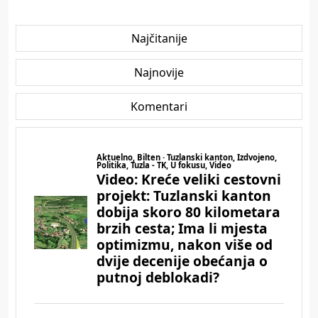
Najčitanije
Najnovije
Komentari