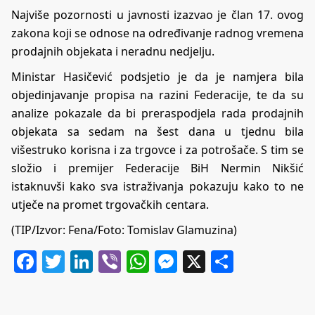
Najviše pozornosti u javnosti izazvao je član 17. ovog
zakona koji se odnose na određivanje radnog vremena
prodajnih objekata i neradnu nedjelju.
Ministar Hasičević podsjetio je da je namjera bila
objedinjavanje propisa na razini Federacije, te da su
analize pokazale da bi preraspodjela rada prodajnih
objekata sa sedam na šest dana u tjednu bila
višestruko korisna i za trgovce i za potrošače. S tim se
složio i premijer Federacije BiH Nermin Nikšić
istaknuvši kako sva istraživanja pokazuju kako to ne
utječe na promet trgovačkih centara.
(TIP/Izvor: Fena/Foto: Tomislav Glamuzina)
Facebook
Twitter
LinkedIn
Viber
WhatsApp
Messenger
X
Share