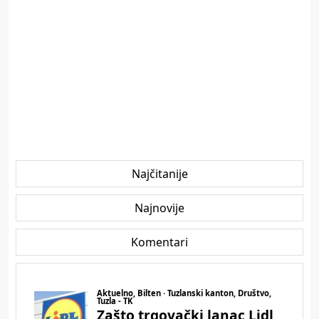
Najčitanije
Najnovije
Komentari