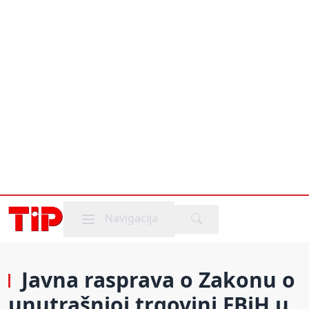
Mobile menu
Navigacija
Javna rasprava o Zakonu o
unutrašnjoj trgovini FBiH u