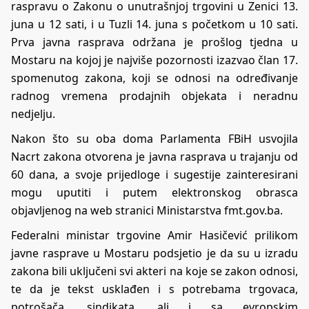
raspravu o Zakonu o unutrašnjoj trgovini u Zenici 13.
juna u 12 sati, i u Tuzli 14. juna s početkom u 10 sati.
Prva javna rasprava održana je prošlog tjedna u
Mostaru na kojoj je najviše pozornosti izazvao član 17.
spomenutog zakona, koji se odnosi na određivanje
radnog vremena prodajnih objekata i neradnu
nedjelju.
Nakon što su oba doma Parlamenta FBiH usvojila
Nacrt zakona otvorena je javna rasprava u trajanju od
60 dana, a svoje prijedloge i sugestije zainteresirani
mogu uputiti i putem elektronskog obrasca
objavljenog na web stranici Ministarstva fmt.gov.ba.
Federalni ministar trgovine Amir Hasičević prilikom
javne rasprave u Mostaru podsjetio je da su u izradu
zakona bili uključeni svi akteri na koje se zakon odnosi,
te da je tekst usklađen i s potrebama trgovaca,
potrošača, sindikata, ali i sa evropskim