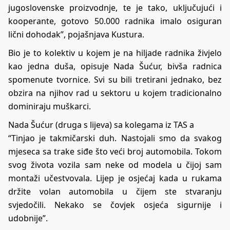
jugoslovenske proizvodnje, te je tako, uključujući i
kooperante, gotovo 50.000 radnika imalo osiguran
lični dohodak”, pojašnjava Kustura.
Bio je to kolektiv u kojem je na hiljade
radnika
živjelo
kao jedna duša, opisuje Nada Šućur, bivša radnica
spomenute tvornice. Svi su bili tretirani jednako, bez
obzira na njihov rad u sektoru u kojem tradicionalno
dominiraju muškarci.
Nada Šućur (druga s lijeva) sa kolegama iz TAS a
“Tinjao je takmičarski duh. Nastojali smo da svakog
mjeseca sa trake siđe što veći broj automobila. Tokom
svog života vozila sam neke od modela u čijoj sam
montaži učestvovala. Lijep je osjećaj kada u rukama
držite volan automobila u čijem ste stvaranju
svjedočili. Nekako se čovjek osjeća sigurnije i
udobnije”.