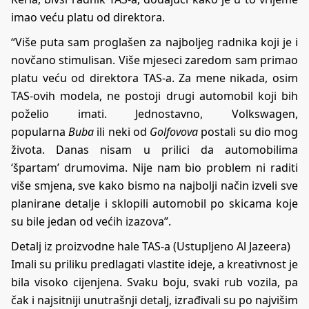
imao veću platu od direktora.
“Više puta sam proglašen za najboljeg radnika koji je i
novčano stimulisan. Više mjeseci zaredom sam primao
platu veću od direktora TAS-a. Za mene nikada, osim
TAS-ovih modela, ne postoji drugi automobil koji bih
poželio imati. Jednostavno, Volkswagen,
popularna
Buba
ili neki od
Golfovova
postali su dio mog
života. Danas nisam u prilici da automobilima
‘špartam’ drumovima. Nije nam bio problem ni raditi
više smjena, sve kako bismo na najbolji način izveli sve
planirane detalje i sklopili automobil po skicama koje
su bile jedan od većih izazova”.
Detalj iz proizvodne hale TAS-a (Ustupljeno Al Jazeera)
Imali su priliku predlagati vlastite ideje, a kreativnost je
bila visoko cijenjena. Svaku boju, svaki rub vozila, pa
čak i najsitniji unutrašnji detalj, izrađivali su po najvišim