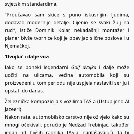
svjetskim standardima.
“Proučavao sam skice s puno iskusnijim ljudima,
dodavao modernije detalje. Cijenio se svaki žulj na
ruci”, ističe Dominik Kolar, nekadašnji montažer i
planer bivše tvornice koji je obavljao slične poslove i u
Njemačkoj.
‘Dvojka’ i dalje vozi
Iako se poneki legendarni
Golf dvojka
i dalje može
uočiti na ulicama, većina automobila koji su
proizvedeni u tom periodu nije uspjela nastaviti seriju i
opstati do danas.
Željeznička kompozicija s vozilima TAS-a (Ustupljeno Al
Jazeeri)
Nakon rata, automobilsko carstvo nije oživjelo kako su
mnogi očekivali, poručio je Nedžad Trebinjac, također
jedan od bivših radnika TAS-a, naglašavajući da bi