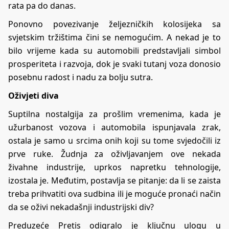
rata pa do danas.
Ponovno povezivanje željezničkih kolosijeka sa
svjetskim tržištima čini se nemogućim. A nekad je to
bilo vrijeme kada su automobili predstavljali simbol
prosperiteta i razvoja, dok je svaki tutanj voza donosio
posebnu radost i nadu za bolju sutra.
Oživjeti diva
Suptilna nostalgija za prošlim vremenima, kada je
užurbanost vozova i
automobila
ispunjavala zrak,
ostala je samo u srcima onih koji su tome svjedočili iz
prve ruke. Žudnja za oživljavanjem ove nekada
živahne
industrije
, uprkos napretku tehnologije,
izostala je. Međutim, postavlja se pitanje: da li se zaista
treba prihvatiti ova sudbina ili je moguće pronaći način
da se oživi nekadašnji industrijski div?
Preduzeće Pretis odigralo je ključnu ulogu u