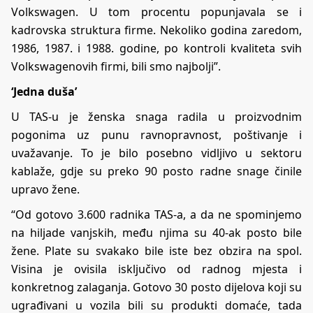
Volkswagen. U tom procentu popunjavala se i
kadrovska struktura firme. Nekoliko godina zaredom,
1986, 1987. i 1988. godine, po kontroli kvaliteta svih
Volkswagenovih firmi, bili smo najbolji”.
‘Jedna duša’
U TAS-u je ženska snaga radila u proizvodnim
pogonima uz punu ravnopravnost, poštivanje i
uvažavanje. To je bilo posebno vidljivo u sektoru
kablaže, gdje su preko 90 posto radne snage činile
upravo žene.
“Od gotovo 3.600 radnika TAS-a, a da ne spominjemo
na hiljade vanjskih, među njima su 40-ak posto bile
žene. Plate su svakako bile iste bez obzira na spol.
Visina je ovisila isključivo od radnog mjesta i
konkretnog zalaganja. Gotovo 30 posto dijelova koji su
ugrađivani u vozila bili su produkti domaće, tada