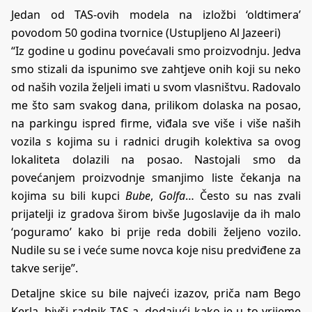
Jedan od TAS-ovih modela na izložbi ‘oldtimera’
povodom 50 godina tvornice (Ustupljeno Al Jazeeri)
“Iz godine u godinu povećavali smo proizvodnju. Jedva
smo stizali da ispunimo sve zahtjeve onih koji su neko
od naših vozila željeli imati u svom vlasništvu. Radovalo
me što sam svakog dana, prilikom dolaska na posao,
na parkingu ispred firme, viđala sve više i više naših
vozila s kojima su i radnici drugih kolektiva sa ovog
lokaliteta dolazili na posao. Nastojali smo da
povećanjem proizvodnje smanjimo liste čekanja na
kojima su bili kupci
Bube
,
Golfa
… Često su nas zvali
prijatelji iz gradova širom bivše Jugoslavije da ih malo
‘poguramo’ kako bi prije reda dobili željeno vozilo.
Nudile su se i veće sume novca koje nisu predviđene za
takve serije”.
Detaljne skice su bile najveći izazov, priča nam Bego
Kerla, bivši radnik TAS-a, dodajući kako je u to vrijeme