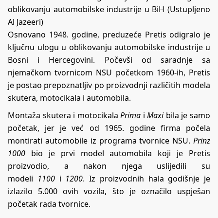
oblikovanju automobilske industrije u BiH (Ustupljeno
Al Jazeeri)
Osnovano 1948. godine, preduzeće Pretis odigralo je
ključnu ulogu u oblikovanju automobilske industrije u
Bosni i Hercegovini. Počevši od saradnje sa
njemačkom tvornicom NSU početkom 1960-ih, Pretis
je postao prepoznatljiv po proizvodnji različitih modela
skutera, motocikala i automobila.
Montaža skutera i motocikala
Prima
i
Maxi
bila je samo
početak, jer je već od 1965. godine firma počela
montirati automobile iz programa tvornice NSU.
Prinz
1000
bio je prvi model automobila koji je Pretis
proizvodio, a nakon njega uslijedili su
modeli
1100
i
1200
. Iz proizvodnih hala godišnje je
izlazilo 5.000 ovih vozila, što je označilo uspješan
početak rada tvornice.