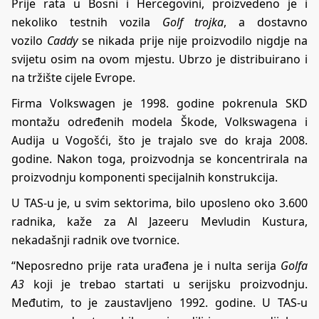
Prije rata u Bosni i Hercegovini, proizvedeno je i
nekoliko testnih vozila
Golf
trojka
, a dostavno
vozilo
Caddy
se nikada prije nije proizvodilo nigdje na
svijetu osim na ovom mjestu. Ubrzo je distribuirano i
na tržište cijele Evrope.
Firma Volkswagen je 1998. godine pokrenula SKD
montažu određenih modela Škode, Volkswagena i
Audija u Vogošći, što je trajalo sve do kraja 2008.
godine. Nakon toga, proizvodnja se koncentrirala na
proizvodnju komponenti specijalnih konstrukcija.
U TAS-u je, u svim sektorima, bilo uposleno oko 3.600
radnika, kaže za Al Jazeeru Mevludin Kustura,
nekadašnji radnik ove tvornice.
“Neposredno prije rata urađena je i nulta serija
Golfa
A3
koji je trebao startati u serijsku proizvodnju.
Međutim, to je zaustavljeno 1992. godine. U TAS-u