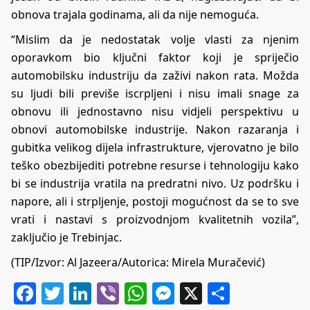
obnova trajala godinama, ali da nije nemoguća.
“Mislim da je nedostatak volje vlasti za njenim
oporavkom bio ključni faktor koji je spriječio
automobilsku industriju da zaživi nakon rata. Možda
su ljudi bili previše iscrpljeni i nisu imali snage za
obnovu ili jednostavno nisu vidjeli perspektivu u
obnovi automobilske industrije. Nakon razaranja i
gubitka velikog dijela infrastrukture, vjerovatno je bilo
teško obezbijediti potrebne resurse i tehnologiju kako
bi se industrija vratila na predratni nivo. Uz podršku i
napore, ali i strpljenje, postoji mogućnost da se to sve
vrati i nastavi s proizvodnjom kvalitetnih vozila”,
zaključio je Trebinjac.
(TIP/Izvor:
Al Jazeera
/Autorica: Mirela Muračević)
Facebook
Twitter
LinkedIn
Viber
WhatsApp
Messenger
X
Share