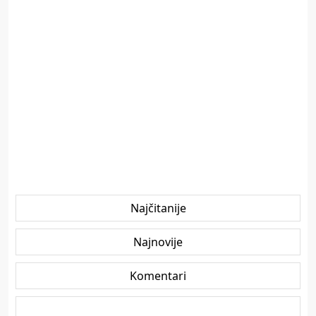
Najčitanije
Najnovije
Komentari