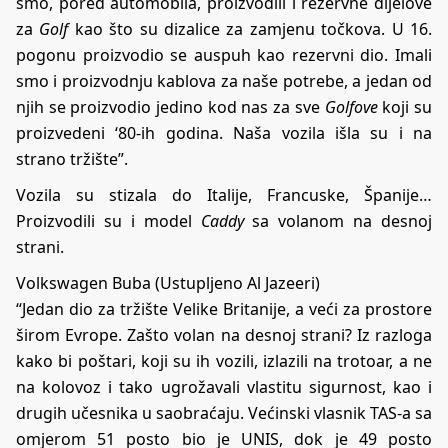
smo, pored automobila, proizvodili i rezervne dijelove
za
Golf
kao što su dizalice za zamjenu točkova. U 16.
pogonu proizvodio se auspuh kao rezervni dio. Imali
smo i proizvodnju kablova za naše potrebe, a jedan od
njih se proizvodio jedino kod nas za sve
Golfove
koji su
proizvedeni ‘80-ih godina. Naša vozila išla su i na
strano tržište”.
Vozila su stizala do Italije, Francuske, Španije…
Proizvodili su i model
Caddy
sa volanom na desnoj
strani.
Volkswagen Buba (Ustupljeno Al Jazeeri)
“Jedan dio za tržište Velike Britanije, a veći za prostore
širom Evrope. Zašto volan na desnoj strani? Iz razloga
kako bi poštari, koji su ih vozili, izlazili na trotoar, a ne
na kolovoz i tako ugrožavali vlastitu sigurnost, kao i
drugih učesnika u saobraćaju. Većinski vlasnik TAS-a sa
omjerom 51 posto bio je UNIS, dok je 49 posto