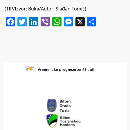
(TIP/Izvor:
Buka
/Autor: Slađan Tomić)
Facebook
Twitter
LinkedIn
Viber
WhatsApp
Messenger
X
Share