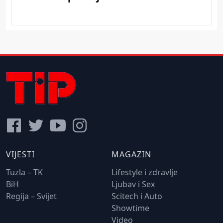
VIJESTI
MAGAZIN
Tuzla – TK
Lifestyle i zdravlje
BiH
Ljubav i Sex
Regija – Svijet
Scitech i Auto
Showtime
Video