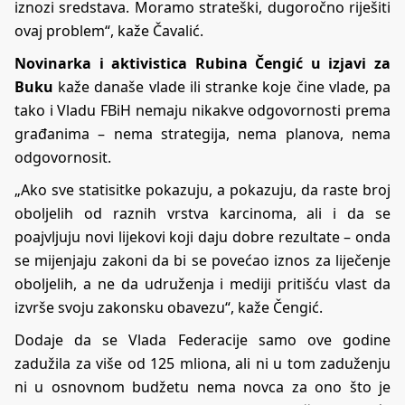
iznozi sredstava. Moramo strateški, dugoročno riješiti
ovaj problem“, kaže Čavalić.
Novinarka i aktivistica Rubina Čengić u izjavi za
Buku
kaže današe vlade ili stranke koje čine vlade, pa
tako i Vladu FBiH nemaju nikakve odgovornosti prema
građanima – nema strategija, nema planova, nema
odgovornosit.
„Ako sve statisitke pokazuju, a pokazuju, da raste broj
oboljelih od raznih vrstva karcinoma, ali i da se
poajvljuju novi lijekovi koji daju dobre rezultate – onda
se mijenjaju zakoni da bi se povećao iznos za liječenje
oboljelih, a ne da udruženja i mediji pritišću vlast da
izvrše svoju zakonsku obavezu“, kaže Čengić.
Dodaje da se Vlada Federacije samo ove godine
zadužila za više od 125 mliona, ali ni u tom zaduženju
ni u osnovnom budžetu nema novca za ono što je