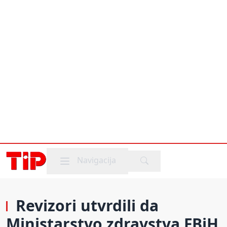
Mobile menu
Navigacija
Revizori utvrdili da
Ministarstvo zdravstva FBiH