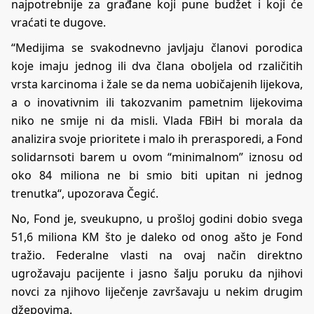
najpotrebnije za građane koji pune budžet i koji će
vraćati te dugove.
“Medijima se svakodnevno javljaju članovi porodica
koje imaju jednog ili dva člana oboljela od rzaličitih
vrsta karcinoma i žale se da nema uobičajenih lijekova,
a o inovativnim ili takozvanim pametnim lijekovima
niko ne smije ni da misli. Vlada FBiH bi morala da
analizira svoje prioritete i malo ih prerasporedi, a Fond
solidarnsoti barem u ovom “minimalnom” iznosu od
oko 84 miliona ne bi smio biti upitan ni jednog
trenutka“, upozorava Čegić.
No, Fond je, sveukupno, u prošloj godini dobio svega
51,6 miliona KM što je daleko od onog ašto je Fond
tražio. Federalne vlasti na ovaj način direktno
ugrožavaju pacijente i jasno šalju poruku da njihovi
novci za njihovo liječenje završavaju u nekim drugim
džepovima.