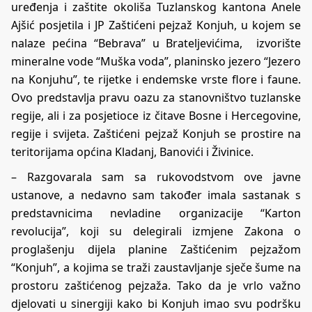
uređenja i zaštite okoliša Tuzlanskog kantona Anele
Ajšić posjetila i JP Zaštićeni pejzaž Konjuh, u kojem se
nalaze pećina “Bebrava” u Brateljevićima, izvorište
mineralne vode “Muška voda”, planinsko jezero “Jezero
na Konjuhu”, te rijetke i endemske vrste flore i faune.
Ovo predstavlja pravu oazu za stanovništvo tuzlanske
regije, ali i za posjetioce iz čitave Bosne i Hercegovine,
regije i svijeta. Zaštićeni pejzaž Konjuh se prostire na
teritorijama općina Kladanj, Banovići i Živinice.
– Razgovarala sam sa rukovodstvom ove javne
ustanove, a nedavno sam također imala sastanak s
predstavnicima nevladine organizacije “Karton
revolucija”, koji su delegirali izmjene Zakona o
proglašenju dijela planine Zaštićenim pejzažom
“Konjuh”, a kojima se traži zaustavljanje sječe šume na
prostoru zaštićenog pejzaža. Tako da je vrlo važno
djelovati u sinergiji kako bi Konjuh imao svu podršku