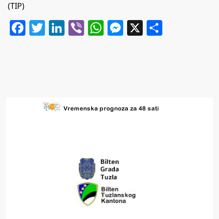
(TIP)
Facebook
Twitter
LinkedIn
Viber
WhatsApp
Messenger
X
Share