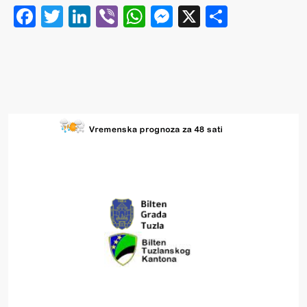
Facebook
Twitter
LinkedIn
Viber
WhatsApp
Messenger
X
Share