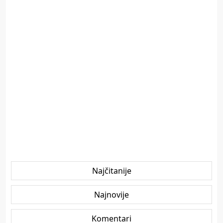
Najčitanije
Najnovije
Komentari