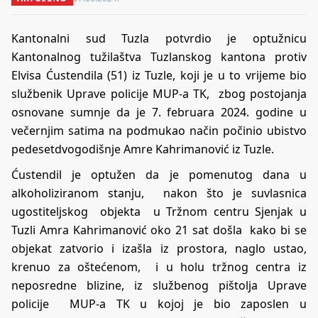
Kantonalni sud Tuzla potvrdio je optužnicu
Kantonalnog tužilaštva Tuzlanskog kantona protiv
Elvisa Ćustendila (51) iz Tuzle, koji je u to vrijeme bio
službenik Uprave policije MUP-a TK, zbog postojanja
osnovane sumnje da je 7. februara 2024. godine u
večernjim satima na podmukao način počinio ubistvo
pedesetdvogodišnje Amre Kahrimanović iz Tuzle.
Ćustendil je optužen da je pomenutog dana u
alkoholiziranom stanju, nakon što je suvlasnica
ugostiteljskog objekta u Tržnom centru Sjenjak u
Tuzli Amra Kahrimanović oko 21 sat došla kako bi se
objekat zatvorio i izašla iz prostora, naglo ustao,
krenuo za oštećenom, i u holu tržnog centra iz
neposredne blizine, iz službenog pištolja Uprave
policije MUP-a TK u kojoj je bio zaposlen u