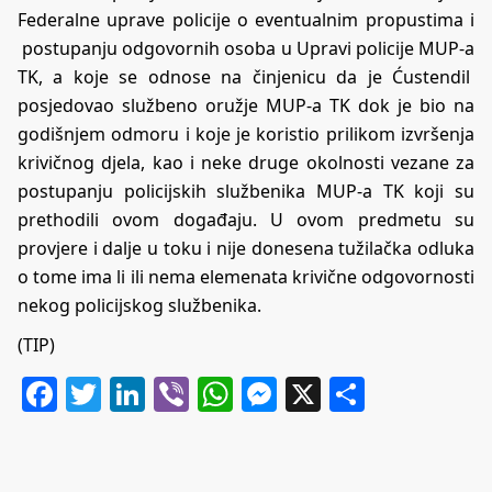
Federalne uprave policije o eventualnim propustima i
postupanju odgovornih osoba u Upravi policije MUP-a
TK, a koje se odnose na činjenicu da je Ćustendil
posjedovao službeno oružje MUP-a TK dok je bio na
godišnjem odmoru i koje je koristio prilikom izvršenja
krivičnog djela, kao i neke druge okolnosti vezane za
postupanju policijskih službenika MUP-a TK koji su
prethodili ovom događaju. U ovom predmetu su
provjere i dalje u toku i nije donesena tužilačka odluka
o tome ima li ili nema elemenata krivične odgovornosti
nekog policijskog službenika.
(TIP)
Facebook
Twitter
LinkedIn
Viber
WhatsApp
Messenger
X
Share