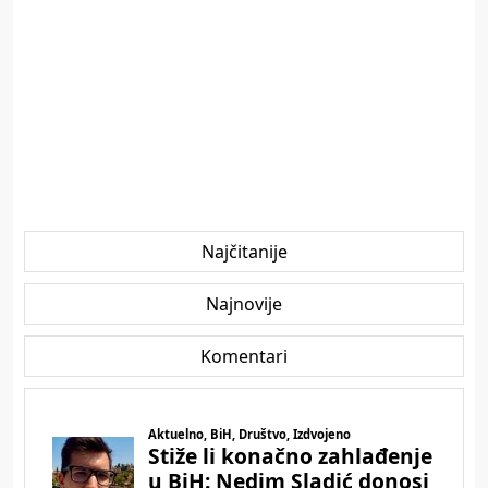
Najčitanije
Najnovije
Komentari