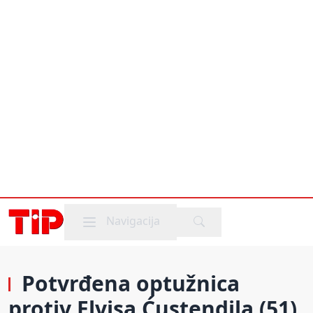
Mobile menu
Navigacija
Potvrđena optužnica
protiv Elvisa Ćustendila (51)