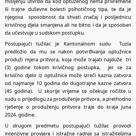
mišljenju utvrdili da kod optuženog nema privremene
ili trajne duševne bolesti psihotičnog tipa, te da je
njegova sposobnost da shvati značaj i posljednicu
krivičnog djela smanjena ali ne bitno i da je sposoban
da učestvuje u sudskom postupku.
Postupajući tužilac je Kantonalnom sudu Tuzla
predložio da mu se nakon potvrđivanja optužnice
produži mjera pritvora, koja može trajati najduže tri
(3) godine tokom krivičnog postupka, jer se za
krivično djelo iz optužnice može izreči kazna zatvora
od najmanje 10 godina do dugotrajne kazne zatvora
(45 godina). U skorije vrijeme se očekuje ročište u
sudu o prijedlogu za produženje pritvora, a prethodno
rješenje o produženju pritvora traje do kraja juna
2024. godine.
U drugom predmetu postupajući tužilac provodi
intenzivne provjere i istražne radnje sa istražiteljima