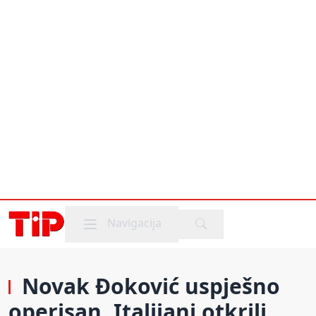
Mobile menu
Navigacija
Novak Đoković uspješno
operisan, Italijani otkrili