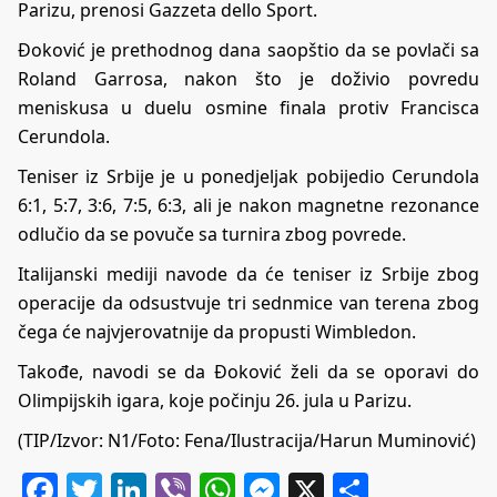
Parizu, prenosi Gazzeta dello Sport.
Đoković je prethodnog dana saopštio da se povlači sa
Roland Garrosa, nakon što je doživio povredu
meniskusa u duelu osmine finala protiv Francisca
Cerundola.
Teniser iz Srbije je u ponedjeljak pobijedio Cerundola
6:1, 5:7, 3:6, 7:5, 6:3, ali je nakon magnetne rezonance
odlučio da se povuče sa turnira zbog povrede.
Italijanski mediji navode da će teniser iz Srbije zbog
operacije da odsustvuje tri sednmice van terena zbog
čega će najvjerovatnije da propusti Wimbledon.
Takođe, navodi se da Đoković želi da se oporavi do
Olimpijskih igara, koje počinju 26. jula u Parizu.
(TIP/Izvor: N1/Foto: Fena/Ilustracija/Harun Muminović)
Facebook
Twitter
LinkedIn
Viber
WhatsApp
Messenger
X
Share