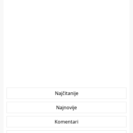
Najčitanije
Najnovije
Komentari