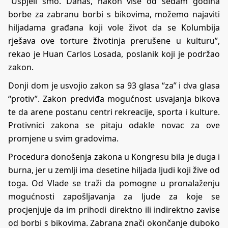
“Uspjeli smo. Danas, nakon više od sedam godina
borbe za zabranu borbi s bikovima, možemo najaviti
hiljadama građana koji vole život da se Kolumbija
rješava ove torture životinja prerušene u kulturu”,
rekao je Huan Carlos Losada, poslanik koji je podržao
zakon.
Donji dom je usvojio zakon sa 93 glasa “za” i dva glasa
“protiv”. Zakon predviđa mogućnost usvajanja bikova
te da arene postanu centri rekreacije, sporta i kulture.
Protivnici zakona se pitaju odakle novac za ove
promjene u svim gradovima.
Procedura donošenja zakona u Kongresu bila je duga i
burna, jer u zemlji ima desetine hiljada ljudi koji žive od
toga. Od Vlade se traži da pomogne u pronalaženju
mogućnosti zapošljavanja za ljude za koje se
procjenjuje da im prihodi direktno ili indirektno zavise
od borbi s bikovima. Zabrana znači okončanje duboko