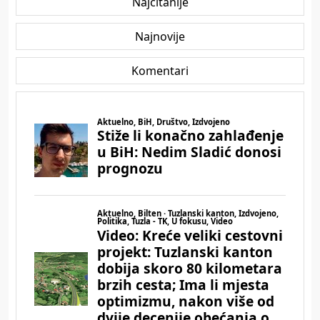
Najčitanije
Najnovije
Komentari