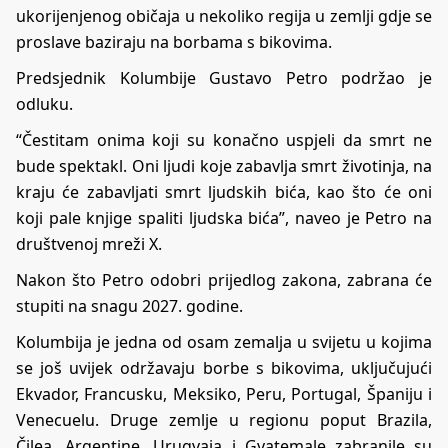
ukorijenjenog običaja u nekoliko regija u zemlji gdje se
proslave baziraju na borbama s bikovima.
Predsjednik Kolumbije Gustavo Petro podržao je
odluku.
“Čestitam onima koji su konačno uspjeli da smrt ne
bude spektakl. Oni ljudi koje zabavlja smrt životinja, na
kraju će zabavljati smrt ljudskih bića, kao što će oni
koji pale knjige spaliti ljudska bića”, naveo je Petro na
društvenoj mreži X.
Nakon što Petro odobri prijedlog zakona, zabrana će
stupiti na snagu 2027. godine.
Kolumbija je jedna od osam zemalja u svijetu u kojima
se još uvijek održavaju borbe s bikovima, uključujući
Ekvador, Francusku, Meksiko, Peru, Portugal, Španiju i
Venecuelu. Druge zemlje u regionu poput Brazila,
Čilea, Argentine, Urugvaja i Gvatemale zabranile su