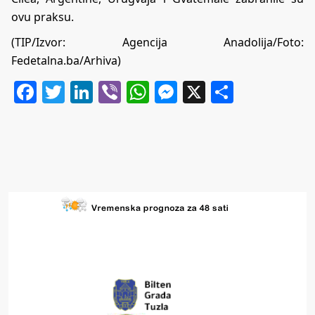
ovu praksu.
(TIP/Izvor: Agencija Anadolija/Foto:
Fedetalna.ba/Arhiva)
Facebook
Twitter
LinkedIn
Viber
WhatsApp
Messenger
X
Share