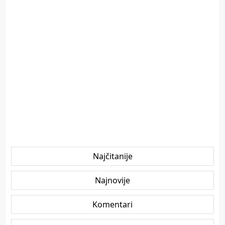
Najčitanije
Najnovije
Komentari