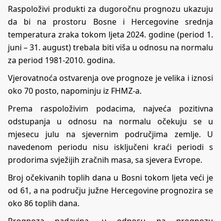
Raspoloživi produkti za dugoročnu prognozu ukazuju
da bi na prostoru Bosne i Hercegovine srednja
temperatura zraka tokom ljeta 2024. godine (period 1.
juni – 31. august) trebala biti viša u odnosu na normalu
za period 1981-2010. godina.
Vjerovatnoća ostvarenja ove prognoze je velika i iznosi
oko 70 posto, napominju iz FHMZ-a.
Prema raspoloživim podacima, najveća pozitivna
odstupanja u odnosu na normalu očekuju se u
mjesecu julu na sjevernim područjima zemlje. U
navedenom periodu nisu isključeni kraći periodi s
prodorima svježijih zračnih masa, sa sjevera Evrope.
Broj očekivanih toplih dana u Bosni tokom ljeta veći je
od 61, a na području južne Hercegovine prognozira se
oko 86 toplih dana.
Prognoza padavina, u odnosu na prognozu