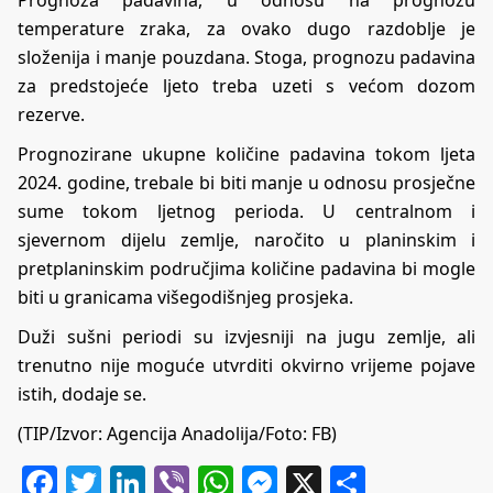
temperature zraka, za ovako dugo razdoblje je
složenija i manje pouzdana. Stoga, prognozu padavina
za predstojeće ljeto treba uzeti s većom dozom
rezerve.
Prognozirane ukupne količine padavina tokom ljeta
2024. godine, trebale bi biti manje u odnosu prosječne
sume tokom ljetnog perioda. U centralnom i
sjevernom dijelu zemlje, naročito u planinskim i
pretplaninskim područjima količine padavina bi mogle
biti u granicama višegodišnjeg prosjeka.
Duži sušni periodi su izvjesniji na jugu zemlje, ali
trenutno nije moguće utvrditi okvirno vrijeme pojave
istih, dodaje se.
(TIP/Izvor: Agencija Anadolija/Foto: FB)
Facebook
Twitter
LinkedIn
Viber
WhatsApp
Messenger
X
Share