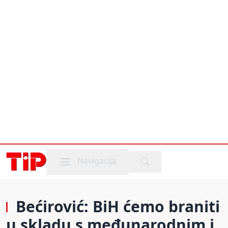
Mobile menu
Navigacija
Bećirović: BiH ćemo braniti
u skladu s međunarodnim i