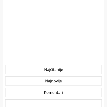
Najčitanije
Najnovije
Komentari