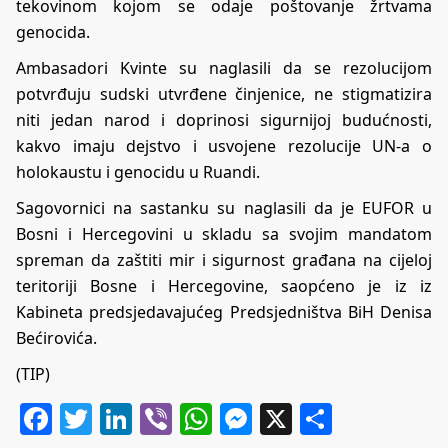
tekovinom kojom se odaje poštovanje žrtvama
genocida.
Ambasadori Kvinte su naglasili da se rezolucijom
potvrđuju sudski utvrđene činjenice, ne stigmatizira
niti jedan narod i doprinosi sigurnijoj budućnosti,
kakvo imaju dejstvo i usvojene rezolucije UN-a o
holokaustu i genocidu u Ruandi.
Sagovornici na sastanku su naglasili da je EUFOR u
Bosni i Hercegovini u skladu sa svojim mandatom
spreman da zaštiti mir i sigurnost građana na cijeloj
teritoriji Bosne i Hercegovine, saopćeno je iz iz
Kabineta predsjedavajućeg Predsjedništva BiH Denisa
Bećirovića.
(TIP)
Facebook
Twitter
LinkedIn
Viber
WhatsApp
Messenger
X
Share