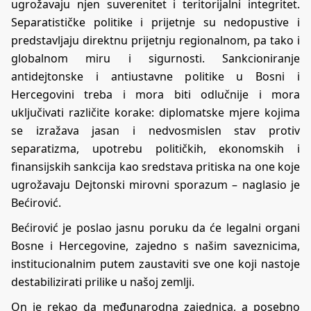
ugrožavaju njen suverenitet i teritorijalni integritet.
Separatističke politike i prijetnje su nedopustive i
predstavljaju direktnu prijetnju regionalnom, pa tako i
globalnom miru i sigurnosti. Sankcioniranje
antidejtonske i antiustavne politike u Bosni i
Hercegovini treba i mora biti odlučnije i mora
uključivati različite korake: diplomatske mjere kojima
se izražava jasan i nedvosmislen stav protiv
separatizma, upotrebu političkih, ekonomskih i
finansijskih sankcija kao sredstava pritiska na one koje
ugrožavaju Dejtonski mirovni sporazum – naglasio je
Bećirović.
Bećirović je poslao jasnu poruku da će legalni organi
Bosne i Hercegovine, zajedno s našim saveznicima,
institucionalnim putem zaustaviti sve one koji nastoje
destabilizirati prilike u našoj zemlji.
On je rekao da međunarodna zajednica, a posebno