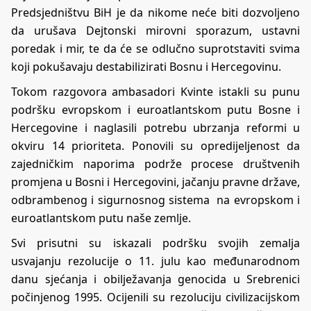
Predsjedništvu BiH je da nikome neće biti dozvoljeno
da urušava Dejtonski mirovni sporazum, ustavni
poredak i mir, te da će se odlučno suprotstaviti svima
koji pokušavaju destabilizirati Bosnu i Hercegovinu.
Tokom razgovora ambasadori Kvinte istakli su punu
podršku evropskom i euroatlantskom putu Bosne i
Hercegovine i naglasili potrebu ubrzanja reformi u
okviru 14 prioriteta. Ponovili su opredijeljenost da
zajedničkim naporima podrže procese društvenih
promjena u Bosni i Hercegovini, jačanju pravne države,
odbrambenog i sigurnosnog sistema na evropskom i
euroatlantskom putu naše zemlje.
Svi prisutni su iskazali podršku svojih zemalja
usvajanju rezolucije o 11. julu kao međunarodnom
danu sjećanja i obilježavanja genocida u Srebrenici
počinjenog 1995. Ocijenili su rezoluciju civilizacijskom