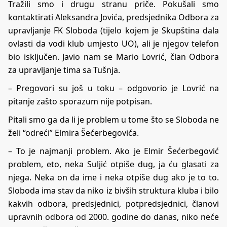
Tražili smo i drugu stranu priče. Pokušali smo
kontaktirati Aleksandra Jovića, predsjednika Odbora za
upravljanje FK Sloboda (tijelo kojem je Skupština dala
ovlasti da vodi klub umjesto UO), ali je njegov telefon
bio isključen. Javio nam se Mario Lovrić, član Odbora
za upravljanje tima sa Tušnja.
– Pregovori su još u toku – odgovorio je Lovrić na
pitanje zašto sporazum nije potpisan.
Pitali smo ga da li je problem u tome što se Sloboda ne
želi “odreći” Elmira Šećerbegovića.
– To je najmanji problem. Ako je Elmir Šećerbegović
problem, eto, neka Suljić otpiše dug, ja ću glasati za
njega. Neka on da ime i neka otpiše dug ako je to to.
Sloboda ima stav da niko iz bivših struktura kluba i bilo
kakvih odbora, predsjednici, potpredsjednici, članovi
upravnih odbora od 2000. godine do danas, niko neće