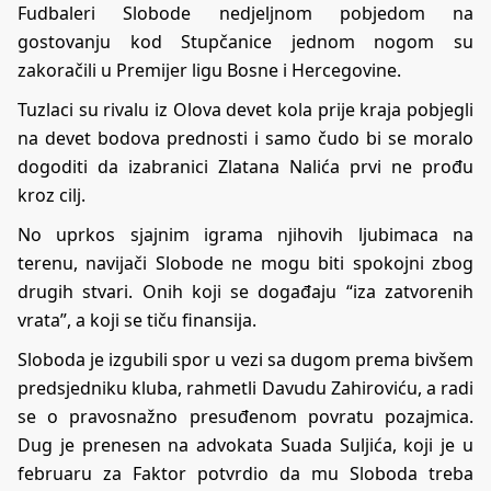
Fudbaleri Slobode nedjeljnom pobjedom na
gostovanju kod Stupčanice jednom nogom su
zakoračili u Premijer ligu Bosne i Hercegovine.
Tuzlaci su rivalu iz Olova devet kola prije kraja pobjegli
na devet bodova prednosti i samo čudo bi se moralo
dogoditi da izabranici Zlatana Nalića prvi ne prođu
kroz cilj.
No uprkos sjajnim igrama njihovih ljubimaca na
terenu, navijači Slobode ne mogu biti spokojni zbog
drugih stvari. Onih koji se događaju “iza zatvorenih
vrata”, a koji se tiču finansija.
Sloboda je izgubili spor u vezi sa dugom prema bivšem
predsjedniku kluba, rahmetli Davudu Zahiroviću, a radi
se o pravosnažno presuđenom povratu pozajmica.
Dug je prenesen na advokata Suada Suljića, koji je u
februaru za Faktor potvrdio da mu Sloboda treba