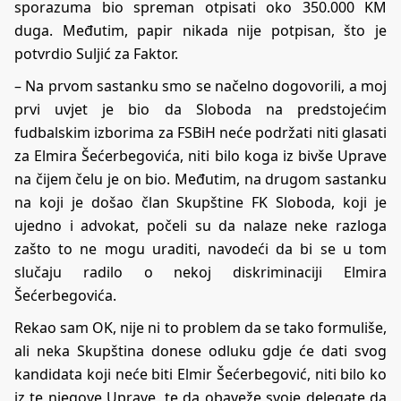
sporazuma bio spreman otpisati oko 350.000 KM
duga. Međutim, papir nikada nije potpisan, što je
potvrdio Suljić za Faktor.
– Na prvom sastanku smo se načelno dogovorili, a moj
prvi uvjet je bio da Sloboda na predstojećim
fudbalskim izborima za FSBiH neće podržati niti glasati
za Elmira Šećerbegovića, niti bilo koga iz bivše Uprave
na čijem čelu je on bio. Međutim, na drugom sastanku
na koji je došao član Skupštine FK Sloboda, koji je
ujedno i advokat, počeli su da nalaze neke razloga
zašto to ne mogu uraditi, navodeći da bi se u tom
slučaju radilo o nekoj diskriminaciji Elmira
Šećerbegovića.
Rekao sam OK, nije ni to problem da se tako formuliše,
ali neka Skupština donese odluku gdje će dati svog
kandidata koji neće biti Elmir Šećerbegović, niti bilo ko
iz te njegove Uprave, te da obaveže svoje delegate da