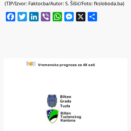
(TIP/Izvor:
Faktor.ba
/Autor: S. Šišić/Foto: fksloboda.ba)
Facebook
Twitter
LinkedIn
Viber
WhatsApp
Messenger
X
Share