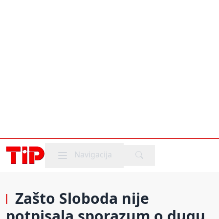
Mobile menu
Navigacija
Zašto Sloboda nije
potpisala sporazum o dugu