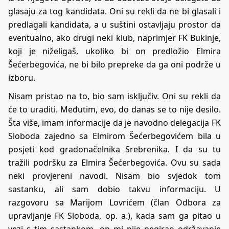
glasaju za tog kandidata. Oni su rekli da ne bi glasali i
predlagali kandidata, a u suštini ostavljaju prostor da
eventualno, ako drugi neki klub, naprimjer FK Bukinje,
koji je niželigaš, ukoliko bi on predložio Elmira
Šećerbegovića, ne bi bilo prepreke da ga oni podrže u
izboru.
Nisam pristao na to, bio sam isključiv. Oni su rekli da
će to uraditi. Međutim, evo, do danas se to nije desilo.
Šta više, imam informacije da je navodno delegacija FK
Sloboda zajedno sa Elmirom Šećerbegovićem bila u
posjeti kod gradonačelnika Srebrenika. I da su tu
tražili podršku za Elmira Šećerbegovića. Ovu su sada
neki provjereni navodi. Nisam bio svjedok tom
sastanku, ali sam dobio takvu informaciju. U
razgovoru sa Marijom Lovrićem (član Odbora za
upravljanje FK Sloboda, op. a.), kada sam ga pitao u
vezi s tim sastankom, on mi nije negirao održavanje