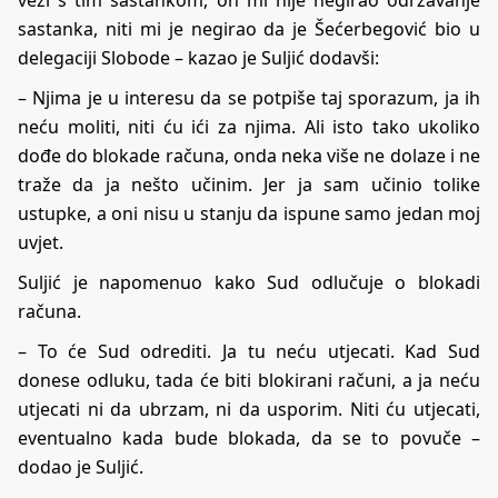
sastanka, niti mi je negirao da je Šećerbegović bio u
delegaciji Slobode – kazao je Suljić dodavši:
– Njima je u interesu da se potpiše taj sporazum, ja ih
neću moliti, niti ću ići za njima. Ali isto tako ukoliko
dođe do blokade računa, onda neka više ne dolaze i ne
traže da ja nešto učinim. Jer ja sam učinio tolike
ustupke, a oni nisu u stanju da ispune samo jedan moj
uvjet.
Suljić je napomenuo kako Sud odlučuje o blokadi
računa.
– To će Sud odrediti. Ja tu neću utjecati. Kad Sud
donese odluku, tada će biti blokirani računi, a ja neću
utjecati ni da ubrzam, ni da usporim. Niti ću utjecati,
eventualno kada bude blokada, da se to povuče –
dodao je Suljić.