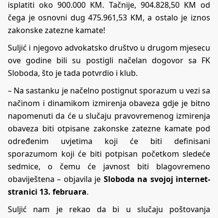
isplatiti oko 900.000 KM. Tačnije, 904.828,50 KM od
čega je osnovni dug 475.961,53 KM, a ostalo je iznos
zakonske zatezne kamate!
Suljić i njegovo advokatsko društvo u drugom mjesecu
ove godine bili su postigli načelan dogovor sa FK
Sloboda, što je tada potvrdio i klub.
– Na sastanku je načelno postignut sporazum u vezi sa
načinom i dinamikom izmirenja obaveza gdje je bitno
napomenuti da će u slučaju pravovremenog izmirenja
obaveza biti otpisane zakonske zatezne kamate pod
određenim uvjetima koji će biti definisani
sporazumom koji će biti potpisan početkom sledeće
sedmice, o čemu će javnost biti blagovremeno
obaviještena – objavila je
Sloboda na svojoj internet-
stranici 13. februara
.
Suljić nam je rekao da bi u slučaju poštovanja