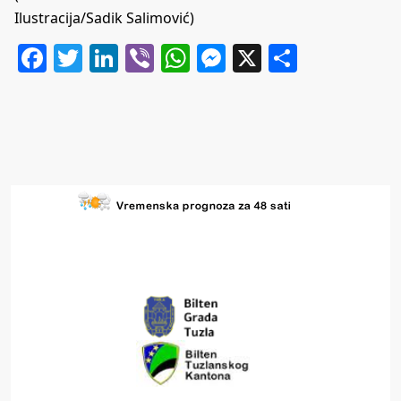
Ilustracija/Sadik Salimović)
Facebook
Twitter
LinkedIn
Viber
WhatsApp
Messenger
X
Share