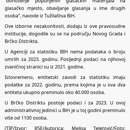
“donošenje popunjenih glasačkih materijala na
glasačko mjesto, obavljanje glasanja u ime drugih
osoba”, navode iz Tužilaštva BiH.
Ove izborne nezakonitosti, dodaju iz ove pravosudne
institucije, dogodile su se na području Novog Grada i
Brčko Distrikta.
U Agenciji za statistiku BIH nema podataka o broju
umrlih za 2023. godinu. Posljednji podaci na njihovoj
zvaničnoj stranici su iz 2021. godine.
Istovremeno, entitetski zavodi za statistiku imaju
podatke za 2022. godinu, prema kojima je u ova dva
entiteta ukupno preminulo oko 40.000 osoba.
U Brčko Distriktu postoje podaci i za 2023. U ovoj
administrativnoj jedinici u BiH je u toj godini preminulo
više od 1100 osoba.
(TIP/Izvor:
RSE
/Autorica:
Melisa Teletović
/Foto: