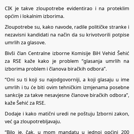
CIK je takve zloupotrebe evidentirao i na proteklim
općim i lokalnim izborima.
Zloupotrebe su, kako navode, radile političke stranke i
nezavisni kandidati na način da su krivotvorili potpise
umrlih za glasove.
Bivši član Centralne izborne Komisije BiH Vehid Šehić
za RSE kaže kako je problem “glasanja umrlih na
izborima problem i članova biračkih odbora”.
“Oni su ti koji su najodgovorniji, a koji glasaju u ime
umrlih i tu će biti ovim tehničkim izmjenama posebne
sankcije za takve nesavjesne članove biračkih odbora”,
kaže Šehić za RSE.
Dodaje i kako matični uredi ne poštuju Izborni zakon,
već ga zloupotrebljavaju.
“Bilo je, čak, u mom mandatu u jednoj općini 200