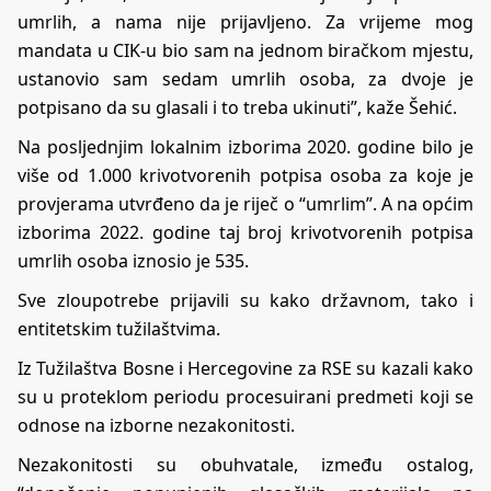
umrlih, a nama nije prijavljeno. Za vrijeme mog
mandata u CIK-u bio sam na jednom biračkom mjestu,
ustanovio sam sedam umrlih osoba, za dvoje je
potpisano da su glasali i to treba ukinuti”, kaže Šehić.
Na posljednjim lokalnim izborima 2020. godine bilo je
više od 1.000 krivotvorenih potpisa osoba za koje je
provjerama utvrđeno da je riječ o “umrlim”. A na općim
izborima 2022. godine taj broj krivotvorenih potpisa
umrlih osoba iznosio je 535.
Sve zloupotrebe prijavili su kako državnom, tako i
entitetskim tužilaštvima.
Iz Tužilaštva Bosne i Hercegovine za RSE su kazali kako
su u proteklom periodu procesuirani predmeti koji se
odnose na izborne nezakonitosti.
Nezakonitosti su obuhvatale, između ostalog,