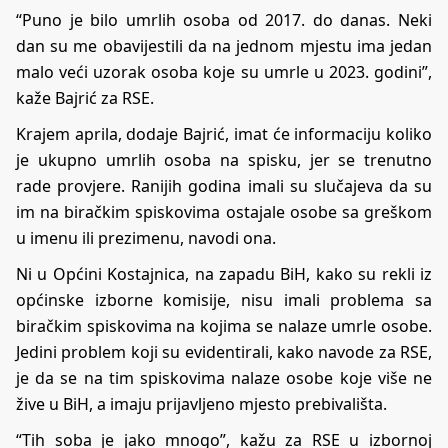
“Puno je bilo umrlih osoba od 2017. do danas. Neki
dan su me obavijestili da na jednom mjestu ima jedan
malo veći uzorak osoba koje su umrle u 2023. godini”,
kaže Bajrić za RSE.
Krajem aprila, dodaje Bajrić, imat će informaciju koliko
je ukupno umrlih osoba na spisku, jer se trenutno
rade provjere. Ranijih godina imali su slučajeva da su
im na biračkim spiskovima ostajale osobe sa greškom
u imenu ili prezimenu, navodi ona.
Ni u Općini Kostajnica, na zapadu BiH, kako su rekli iz
općinske izborne komisije, nisu imali problema sa
biračkim spiskovima na kojima se nalaze umrle osobe.
Jedini problem koji su evidentirali, kako navode za RSE,
je da se na tim spiskovima nalaze osobe koje više ne
žive u BiH, a imaju prijavljeno mjesto prebivališta.
“Tih soba je jako mnogo”, kažu za RSE u izbornoj