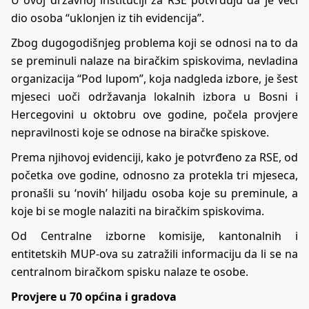
U ovoj državnoj instituciji za RSE potvrđuju da je veći
dio osoba “uklonjen iz tih evidencija”.
Zbog dugogodišnjeg problema koji se odnosi na to da
se preminuli nalaze na biračkim spiskovima, nevladina
organizacija “Pod lupom”, koja nadgleda izbore, je šest
mjeseci uoči održavanja lokalnih izbora u Bosni i
Hercegovini u oktobru ove godine, počela provjere
nepravilnosti koje se odnose na biračke spiskove.
Prema njihovoj evidenciji, kako je potvrđeno za RSE, od
početka ove godine, odnosno za protekla tri mjeseca,
pronašli su ‘novih’ hiljadu osoba koje su preminule, a
koje bi se mogle nalaziti na biračkim spiskovima.
Od Centralne izborne komisije, kantonalnih i
entitetskih MUP-ova su zatražili informaciju da li se na
centralnom biračkom spisku nalaze te osobe.
Provjere u 70 općina i gradova