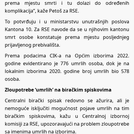
prema mjestu smrti i tu dolazi do određenih
komplikacija”, kaže Petoš za RSE.
To potvrđuju i u ministarstvu unutrašnjih poslova
Kantona 10. Za RSE navode da se u njihovim kantonu
smrt osobe konstatuje prema mjestu posljednjeg
prijavljenog prebivališta.
Prema podacima CIK-a na Općim izborima 2022.
godine evidentirano je 776 umrlih osoba, dok je na
lokalnim izborima 2020. godine broj umrlih bio 578
osoba.
Zloupotrebe ‘umrlih’ na biračkim spiskovima
Centralni birački spisak redovno se ažurira, ali je
nemoguće isključiti mogućnost pojave umrlih na tim
biračkim spiskovima, kažu u Centralnoj izbornoj
komisiji za RSE, upozoravajući na problem zloupotrebe
sa imenima umrlih na izborima.