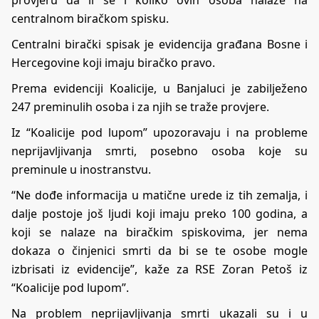
provjeru da li se i koliko ovih osoba nalaze na
centralnom biračkom spisku.
Centralni birački spisak je evidencija građana Bosne i
Hercegovine koji imaju biračko pravo.
Prema evidenciji Koalicije, u Banjaluci je zabilježeno
247 preminulih osoba i za njih se traže provjere.
Iz “Koalicije pod lupom” upozoravaju i na probleme
neprijavljivanja smrti, posebno osoba koje su
preminule u inostranstvu.
“Ne dođe informacija u matične urede iz tih zemalja, i
dalje postoje još ljudi koji imaju preko 100 godina, a
koji se nalaze na biračkim spiskovima, jer nema
dokaza o činjenici smrti da bi se te osobe mogle
izbrisati iz evidencije”, kaže za RSE Zoran Petoš iz
“Koalicije pod lupom”.
Na problem neprijavljivanja smrti ukazali su i u