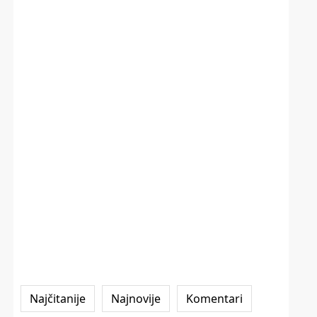
Najčitanije
Najnovije
Komentari