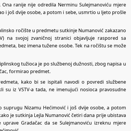
r. Ona ranije nije odredila Nerminu Sulejmanoviću mjere
o i još dvije osobe, a potom i sebe, usmrtio u ljeto prošle
iplinsko ročište u predmetu sutkinje Numanović zakazano
V) na svojoj zvaničnoj stranici objavljuje raspored sa
redmeta, bez imena tužene osobe. Tek na ročištu se može
ciplinskog tužioca je po službenoj dužnosti, zbog napisa u
čac, formirao predmet.
redmeta, kako bi se ispitali navodi o povredi službene
li su iz VSTV-a tada, ne imenujući nosioca pravosudne
io suprugu Nizamu Hećimović i još dvije osobe, a potom
ako je sutkinja Lejla Numanović četiri dana prije ubistava
jske uprave Gradačac da se Sulejmanoviću izreknu mjere
ećimović.