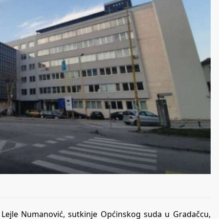
 Lejle Numanović, sutkinje Općinskog suda u Gradačcu,