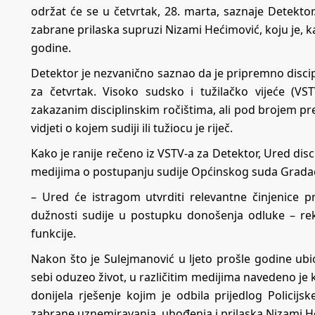
održat će se u četvrtak, 28. marta, saznaje Detekto
zabrane prilaska supruzi Nizami Hećimović, koju je, ka
godine.
Detektor je nezvanično saznao da je pripremno disc
za četvrtak. Visoko sudsko i tužilačko vijeće (VST
zakazanim disciplinskim ročištima, ali pod brojem p
vidjeti o kojem sudiji ili tužiocu je riječ.
Kako je ranije rečeno iz VSTV-a za Detektor, Ured dis
medijima o postupanju sudije Općinskog suda Grada
– Ured će istragom utvrditi relevantne činjenice p
dužnosti sudije u postupku donošenja odluke – rek
funkcije.
Nakon što je Sulejmanović u ljeto prošle godine ub
sebi oduzeo život, u različitim medijima navedeno je k
donijela rješenje kojim je odbila prijedlog Polici
zabrane uznemiravanja, uhođenja i prilaska Nizami H