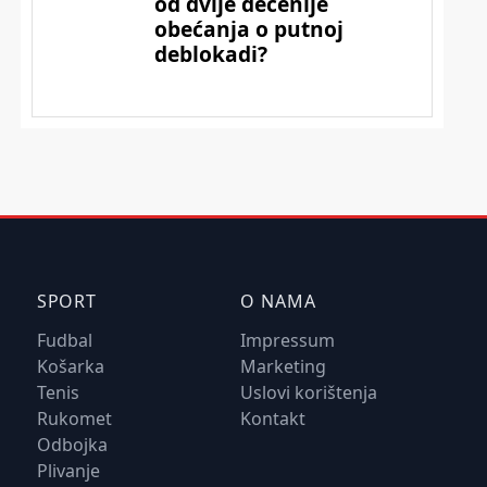
SPORT
O NAMA
Fudbal
Impressum
Košarka
Marketing
Tenis
Uslovi korištenja
Rukomet
Kontakt
Odbojka
Plivanje