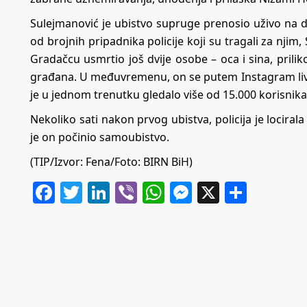
Sulejmanović je ubistvo supruge prenosio uživo na 
od brojnih pripadnika policije koji su tragali za nji
Gradačcu usmrtio još dvije osobe – oca i sina, prilik
građana. U međuvremenu, on se putem Instagram livea 
je u jednom trenutku gledalo više od 15.000 korisnik
Nekoliko sati nakon prvog ubistva, policija je locira
je on počinio samoubistvo.
(TIP/Izvor: Fena/Foto: BIRN BiH)
Facebook
Twitter
LinkedIn
Viber
WhatsApp
Messenger
X
Share