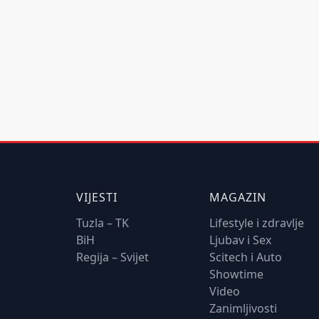
VIJESTI
MAGAZIN
Tuzla – TK
Lifestyle i zdravlje
BiH
Ljubav i Sex
Regija – Svijet
Scitech i Auto
Showtime
Video
Zanimljivosti