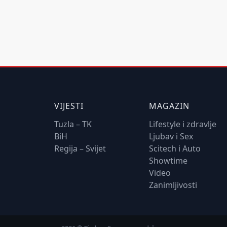
VIJESTI
MAGAZIN
Tuzla – TK
Lifestyle i zdravlje
BiH
Ljubav i Sex
Regija – Svijet
Scitech i Auto
Showtime
Video
Zanimljivosti