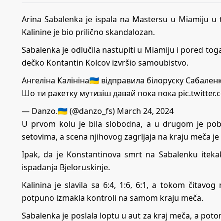
Arina Sabalenka je ispala na Mastersu u Miamiju u 
Kalinine je bio prilično skandalozan.
Sabalenka je odlučila nastupiti u Miamiju i pored tog
dečko Kontantin Kolcov izvršio samoubistvo.
Ангеліна Калініна🇺🇦 відправила білоруску Сабал
Шо ти ракетку мутизіш давай пока пока
pic.twitte
— Danzo.🇺🇦 (@danzo_fs)
March 24, 2024
U prvom kolu je bila slobodna, a u drugom je pobij
setovima, a scena njihovog zagrljaja na kraju meča je o
Ipak, da je Konstantinova smrt na Sabalenku itek
ispadanja Bjeloruskinje.
Kalinina je slavila sa 6:4, 1:6, 6:1, a tokom čitavo
potpuno izmakla kontroli na samom kraju meča.
Sabalenka je poslala loptu u aut za kraj meča, a potom