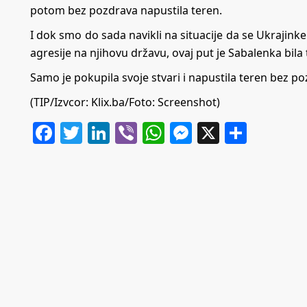
potom bez pozdrava napustila teren.
I dok smo do sada navikli na situacije da se Ukrajink
agresije na njihovu državu, ovaj put je Sabalenka bila 
Samo je pokupila svoje stvari i napustila teren bez p
(TIP/Izvcor:
Klix.ba
/Foto: Screenshot)
Facebook
Twitter
LinkedIn
Viber
WhatsApp
Messenger
X
Share