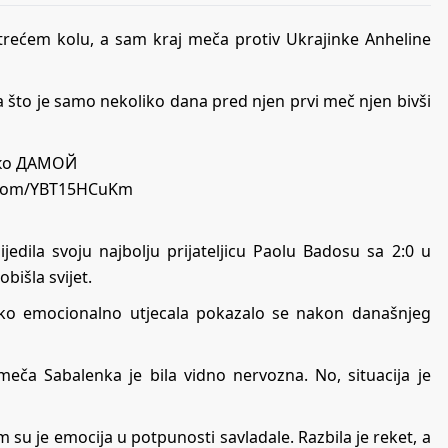
trećem kolu, a sam kraj meča protiv Ukrajinke Anheline
a što je samo nekoliko dana pred njen prvi meč njen bivši
енко ДАМОЙ
r.com/YBT15HCuKm
edila svoju najbolju prijateljicu Paolu Badosu sa 2:0 u
bišla svijet.
ako emocionalno utjecala pokazalo se nakon današnjeg
g meča Sabalenka je bila vidno nervozna. No, situacija je
 su je emocija u potpunosti savladale. Razbila je reket, a