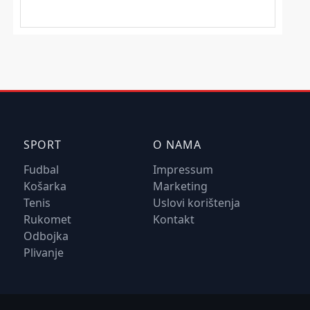
SPORT
O NAMA
Fudbal
Impressum
Košarka
Marketing
Tenis
Uslovi korištenja
Rukomet
Kontakt
Odbojka
Plivanje