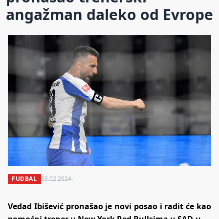
angažman daleko od Evrope
FUDBAL
03.02.2024.
Vedad Ibišević pronašao je novi posao i radit će kao
pomoćni trener u New York Red Bullsima u SAD-u.