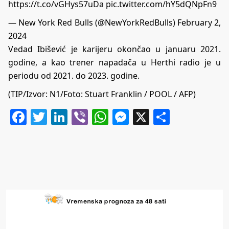
https://t.co/vGHys57uDa
pic.twitter.com/hY5dQNpFn9
— New York Red Bulls (@NewYorkRedBulls)
February 2,
2024
Vedad Ibišević je karijeru okončao u januaru 2021.
godine, a kao trener napadača u Herthi radio je u
periodu od 2021. do 2023. godine.
(TIP/Izvor:
N1
/Foto: Stuart Franklin / POOL / AFP)
Facebook
Twitter
LinkedIn
Viber
WhatsApp
Messenger
X
Share