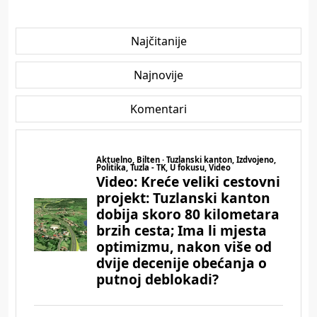
Najčitanije
Najnovije
Komentari