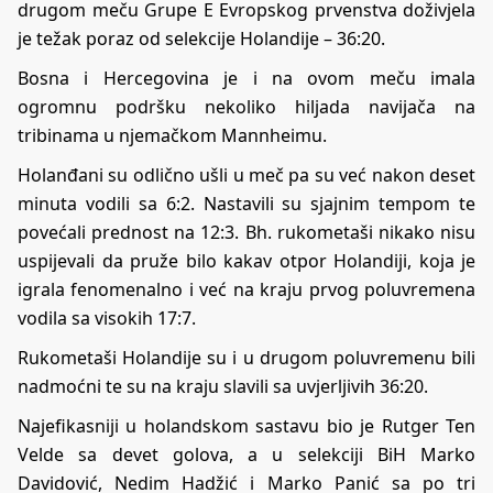
drugom meču Grupe E Evropskog prvenstva doživjela
je težak poraz od selekcije Holandije – 36:20.
Bosna i Hercegovina je i na ovom meču imala
ogromnu podršku nekoliko hiljada navijača na
tribinama u njemačkom Mannheimu.
Holanđani su odlično ušli u meč pa su već nakon deset
minuta vodili sa 6:2. Nastavili su sjajnim tempom te
povećali prednost na 12:3. Bh. rukometaši nikako nisu
uspijevali da pruže bilo kakav otpor Holandiji, koja je
igrala fenomenalno i već na kraju prvog poluvremena
vodila sa visokih 17:7.
Rukometaši Holandije su i u drugom poluvremenu bili
nadmoćni te su na kraju slavili sa uvjerljivih 36:20.
Najefikasniji u holandskom sastavu bio je Rutger Ten
Velde sa devet golova, a u selekciji BiH Marko
Davidović, Nedim Hadžić i Marko Panić sa po tri