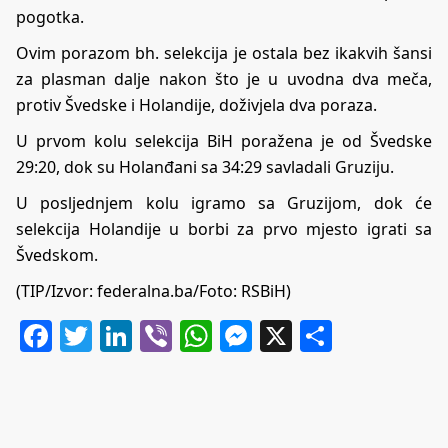
pogotka.
Ovim porazom bh. selekcija je ostala bez ikakvih šansi
za plasman dalje nakon što je u uvodna dva meča,
protiv Švedske i Holandije, doživjela dva poraza.
U prvom kolu selekcija BiH poražena je od Švedske
29:20, dok su Holanđani sa 34:29 savladali Gruziju.
U posljednjem kolu igramo sa Gruzijom, dok će
selekcija Holandije u borbi za prvo mjesto igrati sa
Švedskom.
(TIP/Izvor: federalna.ba/Foto: RSBiH)
Facebook
Twitter
LinkedIn
Viber
WhatsApp
Messenger
X
Share