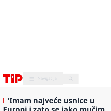
Mobile menu
Navigacija
‘Imam najveće usnice u
Europi i zato se jako mučim