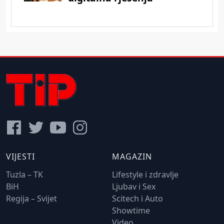
VIJESTI
MAGAZIN
Tuzla – TK
Lifestyle i zdravlje
BiH
Ljubav i Sex
Regija – Svijet
Scitech i Auto
Showtime
Video