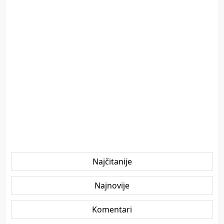
Najčitanije
Najnovije
Komentari