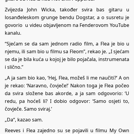
Zvijezda John Wicka, također svira bas gitaru u
losanđeleskom grunge bendu Dogstar, a o susretu je
govorio u videu objavljenom na Fenderovom YouTube
kanalu.
“Sjećam se da sam jednom radio film, a Flea je bio u
njemu, ili sam bio u filmu sa Fleom”, rekao je. „I sjećam
se da je bila kuća u kojoj je bilo pojačala, instrumenata
i slično.”
„A ja sam bio kao, ‘Hej, Flea, možeš li me naučiti?’ A on
je rekao: ‘Naravno, čovječe!’ Nakon toga je Flea počeo
da svira složene bas akorde, a ja sam odgovorio: ‘U
redu, pa hoćeš li? I dobio odgovor: ‘Samo osjeti to,
čovječe. Samo sviraj.’
„Da“, kazao sam.
Reeves i Flea zajedno su se pojavili u filmu My Own