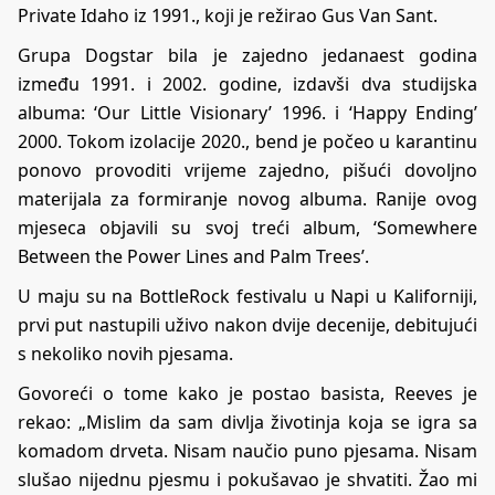
Private Idaho iz 1991., koji je režirao Gus Van Sant.
Grupa Dogstar bila je zajedno jedanaest godina
između 1991. i 2002. godine, izdavši dva studijska
albuma: ‘Our Little Visionary’ 1996. i ‘Happy Ending’
2000. Tokom izolacije 2020., bend je počeo u karantinu
ponovo provoditi vrijeme zajedno, pišući dovoljno
materijala za formiranje novog albuma. Ranije ovog
mjeseca objavili su svoj treći album, ‘Somewhere
Between the Power Lines and Palm Trees’.
U maju su na BottleRock festivalu u Napi u Kaliforniji,
prvi put nastupili uživo nakon dvije decenije, debitujući
s nekoliko novih pjesama.
Govoreći o tome kako je postao basista, Reeves je
rekao: „Mislim da sam divlja životinja koja se igra sa
komadom drveta. Nisam naučio puno pjesama. Nisam
slušao nijednu pjesmu i pokušavao je shvatiti. Žao mi