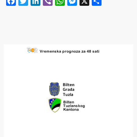
Facebook
Twitter
LinkedIn
Viber
WhatsApp
Messenger
X
Share