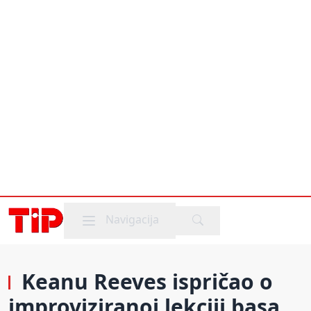
Mobile menu
Navigacija
Keanu Reeves ispričao o
improviziranoj lekciji basa