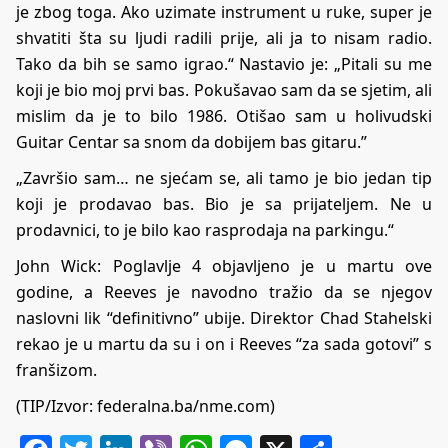
je zbog toga. Ako uzimate instrument u ruke, super je
shvatiti šta su ljudi radili prije, ali ja to nisam radio.
Tako da bih se samo igrao.“ Nastavio je: „Pitali su me
koji je bio moj prvi bas. Pokušavao sam da se sjetim, ali
mislim da je to bilo 1986. Otišao sam u holivudski
Guitar Centar sa snom da dobijem bas gitaru.”
„Završio sam… ne sjećam se, ali tamo je bio jedan tip
koji je prodavao bas. Bio je sa prijateljem. Ne u
prodavnici, to je bilo kao rasprodaja na parkingu.“
John Wick: Poglavlje 4 objavljeno je u martu ove
godine, a Reeves je navodno tražio da se njegov
naslovni lik “definitivno” ubije. Direktor Chad Stahelski
rekao je u martu da su i on i Reeves “za sada gotovi” s
franšizom.
(TIP/Izvor: federalna.ba/nme.com)