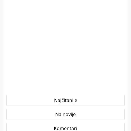
Najčitanije
Najnovije
Komentari