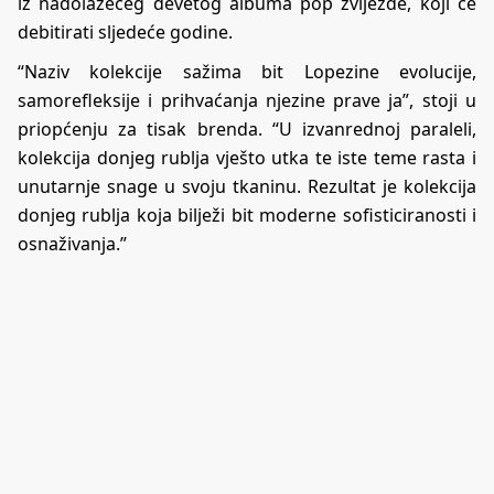
iz nadolazećeg devetog albuma pop zvijezde, koji će
debitirati sljedeće godine.
“Naziv kolekcije sažima bit Lopezine evolucije,
samorefleksije i prihvaćanja njezine prave ja”, stoji u
priopćenju za tisak brenda. “U izvanrednoj paraleli,
kolekcija donjeg rublja vješto utka te iste teme rasta i
unutarnje snage u svoju tkaninu. Rezultat je kolekcija
donjeg rublja koja bilježi bit moderne sofisticiranosti i
osnaživanja.”