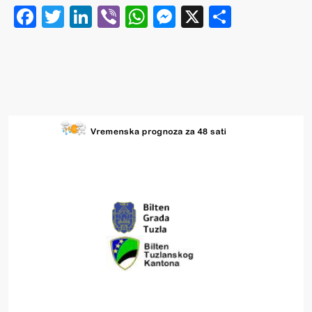
Facebook
Twitter
LinkedIn
Viber
WhatsApp
Messenger
X
Share