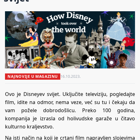
NAJNOVIJE U MAGAZINU
16.10.2023.
Ovo je Disneyev svijet. Uključite televiziju, pogledajte
film, idite na odmor, nema veze, već su tu i čekaju da
vam požele dobrodošlicu. Preko 100 godina,
kompanija je izrasla od holivudske garaže u čitavo
kulturno kraljevstvo.
Na isti način na koji je crtani film napravljen slojevima