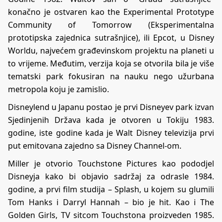
konačno je ostvaren kao the Experimental Prototype
Community of Tomorrow (Eksperimentalna
prototipska zajednica sutrašnjice), ili Epcot, u Disney
Worldu, najvećem građevinskom projektu na planeti u
to vrijeme. Međutim, verzija koja se otvorila bila je više
tematski park fokusiran na nauku nego užurbana
metropola koju je zamislio.
Disneylend u Japanu postao je prvi Disneyev park izvan
Sjedinjenih Država kada je otvoren u Tokiju 1983.
godine, iste godine kada je Walt Disney televizija prvi
put emitovana zajedno sa Disney Channel-om.
Miller je otvorio Touchstone Pictures kao pododjel
Disneyja kako bi objavio sadržaj za odrasle 1984.
godine, a prvi film studija – Splash, u kojem su glumili
Tom Hanks i Darryl Hannah – bio je hit. Kao i The
Golden Girls, TV sitcom Touchstona proizveden 1985.