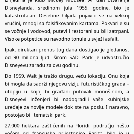
iznjedrila je Klub Mickey Mousea. Ali dan otvaranja
Disneylanda, sredinom jula 1955. godine, bio je
katastrofalan. Desetine hiljada pojavilo se na velikoj
vrućini, mnogi sa falsifikovanim kartama. Pokvarile su
se vožnje i vodovod, putevi i restorani su bili zatrpani.
Visoke potpetice su navodno tonule u svježi asfalt.
Ipak, direktan prenos tog dana dostigao je gledanost
od 90 miliona ljudi širom SAD. Park je udvostručio
Disneyevu zaradu za ovu godinu.
Do 1959. Walt je tražio drugu, veću lokaciju. Onu koja
bi mogla da sadrži njegovu viziju futurističkog grada –
utopiju u kojoj bi građani putovali monošinom, a
Disneyevi inženjeri bi nadogradili vaše kuhinjske
uređaje za novije modele dok ste na poslu. I naravno,
postojao bi i tematski park.
27.000 hektara zaštićenih na Floridi, području nešto
većem od francuske prijestonice Pariza, bilo je u