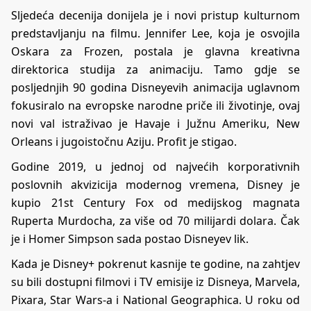
Sljedeća decenija donijela je i novi pristup kulturnom
predstavljanju na filmu. Jennifer Lee, koja je osvojila
Oskara za Frozen, postala je glavna kreativna
direktorica studija za animaciju. Tamo gdje se
posljednjih 90 godina Disneyevih animacija uglavnom
fokusiralo na evropske narodne priče ili životinje, ovaj
novi val istraživao je Havaje i Južnu Ameriku, New
Orleans i jugoistočnu Aziju. Profit je stigao.
Godine 2019, u jednoj od najvećih korporativnih
poslovnih akvizicija modernog vremena, Disney je
kupio 21st Century Fox od medijskog magnata
Ruperta Murdocha, za više od 70 milijardi dolara. Čak
je i Homer Simpson sada postao Disneyev lik.
Kada je Disney+ pokrenut kasnije te godine, na zahtjev
su bili dostupni filmovi i TV emisije iz Disneya, Marvela,
Pixara, Star Wars-a i National Geographica. U roku od