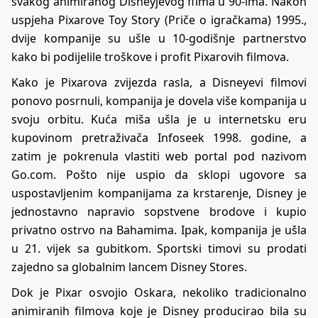
svakog animiranog Disneyjevog filma u 90-ima. Nakon
uspjeha Pixarove Toy Story (Priče o igračkama) 1995.,
dvije kompanije su ušle u 10-godišnje partnerstvo
kako bi podijelile troškove i profit Pixarovih filmova.
Kako je Pixarova zvijezda rasla, a Disneyevi filmovi
ponovo posrnuli, kompanija je dovela više kompanija u
svoju orbitu. Kuća miša ušla je u internetsku eru
kupovinom pretraživača Infoseek 1998. godine, a
zatim je pokrenula vlastiti web portal pod nazivom
Go.com. Pošto nije uspio da sklopi ugovore sa
uspostavljenim kompanijama za krstarenje, Disney je
jednostavno napravio sopstvene brodove i kupio
privatno ostrvo na Bahamima. Ipak, kompanija je ušla
u 21. vijek sa gubitkom. Sportski timovi su prodati
zajedno sa globalnim lancem Disney Stores.
Dok je Pixar osvojio Oskara, nekoliko tradicionalno
animiranih filmova koje je Disney producirao bila su