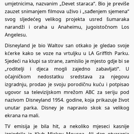
umjetnicima, nazvanim „Devet staraca“. Bio je previše
zauzet snimanjem filmova uživo i „sađenjem sjemena“
svog sljedećeg velikog projekta usred šumaraka
narandži i oraha u Anaheimu, jugoistočnom Los
Angelesu.
Disneyland je bio Waltov san otkako je gledao svoje
kćerke kako se voze na vrtuljku u LA Griffith Parku.
Sjedeći na klupi sa strane, zamislio je mjesto gdje bi se
„roditelji i djeca mogli zajedno zabavljati“. U
očajničkom nedostatku sredstava za njegovu
izgradnju, prodao je svoju porodičnu kuću i potpisao
ugovor sa televizijskom mrežom ABC za seriju pod
nazivom Disneyland 1954. godine, koja prikazuje život
unutar parka. Disney je napravio skok sa velikog
ekrana na mali.
TV emisija je bila hit, a nekoliko mjeseci kasnije