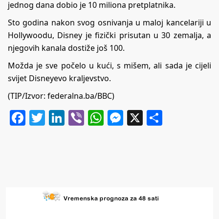
jednog dana dobio je 10 miliona pretplatnika.
Sto godina nakon svog osnivanja u maloj kancelariji u
Hollywoodu, Disney je fizički prisutan u 30 zemalja, a
njegovih kanala dostiže još 100.
Možda je sve počelo u kući, s mišem, ali sada je cijeli
svijet Disneyevo kraljevstvo.
(TIP/Izvor: federalna.ba/BBC)
Facebook
Twitter
LinkedIn
Viber
WhatsApp
Messenger
X
Share