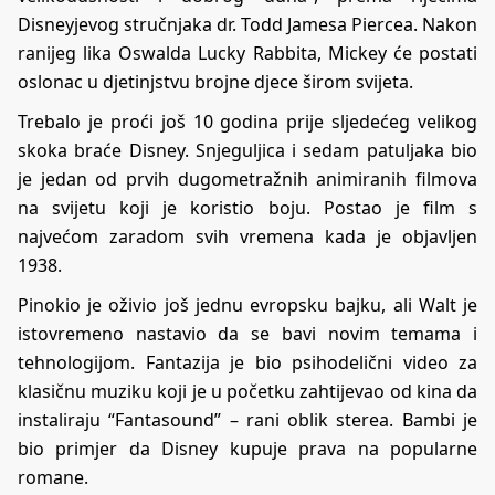
Disneyjevog stručnjaka dr. Todd Jamesa Piercea. Nakon
ranijeg lika Oswalda Lucky Rabbita, Mickey će postati
oslonac u djetinjstvu brojne djece širom svijeta.
Trebalo je proći još 10 godina prije sljedećeg velikog
skoka braće Disney. Snjeguljica i sedam patuljaka bio
je jedan od prvih dugometražnih animiranih filmova
na svijetu koji je koristio boju. Postao je film s
najvećom zaradom svih vremena kada je objavljen
1938.
Pinokio je oživio još jednu evropsku bajku, ali Walt je
istovremeno nastavio da se bavi novim temama i
tehnologijom. Fantazija je bio psihodelični video za
klasičnu muziku koji je u početku zahtijevao od kina da
instaliraju “Fantasound” – rani oblik sterea. Bambi je
bio primjer da Disney kupuje prava na popularne
romane.