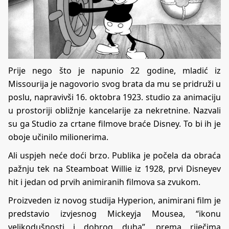
Prije nego što je napunio 22 godine, mladić iz
Missourija je nagovorio svog brata da mu se pridruži u
poslu, napravivši 16. oktobra 1923. studio za animaciju
u prostoriji obližnje kancelarije za nekretnine. Nazvali
su ga Studio za crtane filmove braće Disney. To bi ih je
oboje učinilo milionerima.
Ali uspjeh neće doći brzo. Publika je počela da obraća
pažnju tek na Steamboat Willie iz 1928, prvi Disneyev
hit i jedan od prvih animiranih filmova sa zvukom.
Proizveden iz novog studija Hyperion, animirani film je
predstavio izvjesnog Mickeyja Mousea, “ikonu
velikodušnosti i dobrog duha”, prema riječima