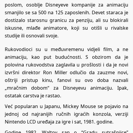
poslom, osoblje Disneyeve kompanije za animaciju
smanjilo se sa 500 na 125 zaposlenih. Devet staraca je
dostizalo starosnu granicu za penziju, ali su blokirali
iskusne, mlađe animatore, koji su otišli u rivalske
studije ili osnovali svoje.
Rukovodioci su u međuvremenu vidjeli film, a ne
animaciju, kao put budućnosti. S obzirom da je
polovina rukovodstva zaglavila u prošlosti i da je novi
izvršni direktor Ron Miller odlučio da zauzme novi,
oštriji pristup kinu, fanovi su ovo doba nazvali
„mračnim dobom“ za Disneyevu animaciju. Ipak,
ostatak carstva je rastao.
Već popularan u Japanu, Mickey Mouse se pojavio na
jednoj od najranijih ručnih igraćih konzola, verziji
Nintendo LCD uređaja za igre i sat, 1981. godine.
Godine 1982. Waltov san o “Gradu sutrašnjice”