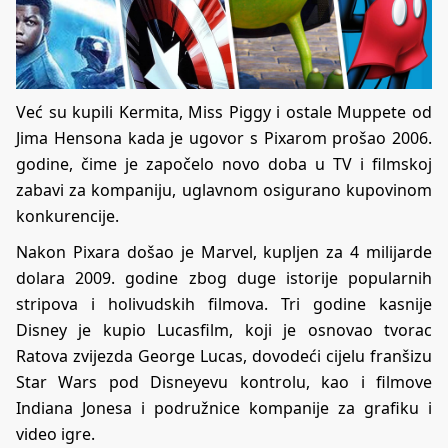
Već su kupili Kermita, Miss Piggy i ostale Muppete od
Jima Hensona kada je ugovor s Pixarom prošao 2006.
godine, čime je započelo novo doba u TV i filmskoj
zabavi za kompaniju, uglavnom osigurano kupovinom
konkurencije.
Nakon Pixara došao je Marvel, kupljen za 4 milijarde
dolara 2009. godine zbog duge istorije popularnih
stripova i holivudskih filmova. Tri godine kasnije
Disney je kupio Lucasfilm, koji je osnovao tvorac
Ratova zvijezda George Lucas, dovodeći cijelu franšizu
Star Wars pod Disneyevu kontrolu, kao i filmove
Indiana Jonesa i podružnice kompanije za grafiku i
video igre.