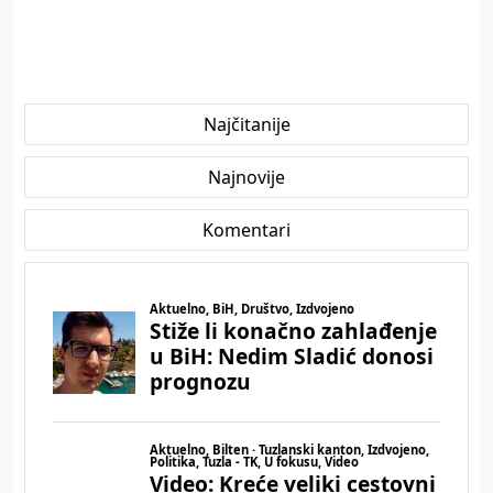
Najčitanije
Najnovije
Komentari