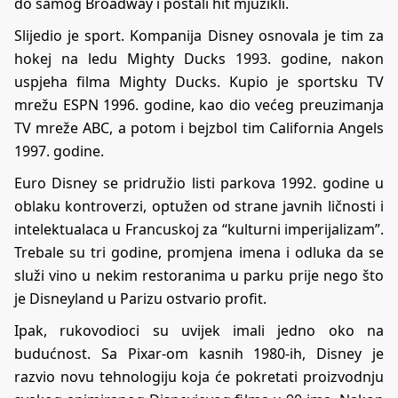
do samog Broadway i postali hit mjuzikli.
Slijedio je sport. Kompanija Disney osnovala je tim za
hokej na ledu Mighty Ducks 1993. godine, nakon
uspjeha filma Mighty Ducks. Kupio je sportsku TV
mrežu ESPN 1996. godine, kao dio većeg preuzimanja
TV mreže ABC, a potom i bejzbol tim California Angels
1997. godine.
Euro Disney se pridružio listi parkova 1992. godine u
oblaku kontroverzi, optužen od strane javnih ličnosti i
intelektualaca u Francuskoj za “kulturni imperijalizam”.
Trebale su tri godine, promjena imena i odluka da se
služi vino u nekim restoranima u parku prije nego što
je Disneyland u Parizu ostvario profit.
Ipak, rukovodioci su uvijek imali jedno oko na
budućnost. Sa Pixar-om kasnih 1980-ih, Disney je
razvio novu tehnologiju koja će pokretati proizvodnju