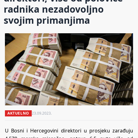
radnika nezadovoljno
svojim primanjima
AKTUELNO
23.09.2023.
U Bosni i Hercegovini direktori u prosjeku zarađuju