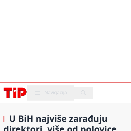
Mobile menu
Navigacija
U BiH najviše zarađuju
direktori, više od polovice