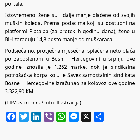
portala.
Istovremeno, žene su i dalje manje plaćene od svojih
muških kolega. Prema podacima koji su dostupni na
platformi Plata.ba (za proteklih godinu dana), žene u
BiH zarađuju 14,8 posto manje od muškaraca.
Podsjećamo, prosječna mjesečna isplaćena neto plaća
po zaposlenom u Bosni i Hercegovini u srpnju ove
godine iznosila je 1.262 marke, dok je sindikalna
potrošačka korpa koju je Savez samostalnih sindikata
Bosne i Hercegovine izračunao za kolovoz ove godine
3.322,90 KM.
(TIP/Izvor: Fena/Foto: Ilustracija)
Facebook
Twitter
LinkedIn
Viber
WhatsApp
Messenger
X
Share