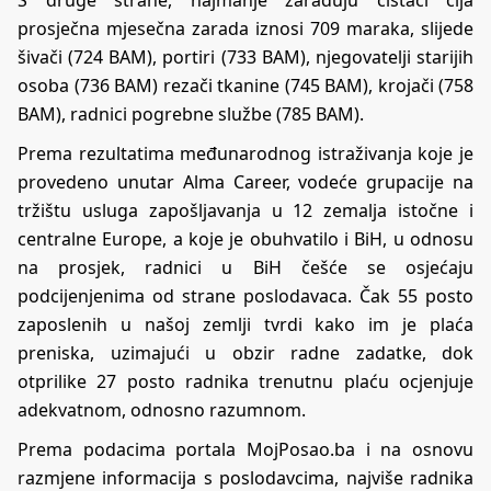
prosječna mjesečna zarada iznosi 709 maraka, slijede
šivači (724 BAM), portiri (733 BAM), njegovatelji starijih
osoba (736 BAM) rezači tkanine (745 BAM), krojači (758
BAM), radnici pogrebne službe (785 BAM).
Prema rezultatima međunarodnog istraživanja koje je
provedeno unutar Alma Career, vodeće grupacije na
tržištu usluga zapošljavanja u 12 zemalja istočne i
centralne Europe, a koje je obuhvatilo i BiH, u odnosu
na prosjek, radnici u BiH češće se osjećaju
podcijenjenima od strane poslodavaca. Čak 55 posto
zaposlenih u našoj zemlji tvrdi kako im je plaća
preniska, uzimajući u obzir radne zadatke, dok
otprilike 27 posto radnika trenutnu plaću ocjenjuje
adekvatnom, odnosno razumnom.
Prema podacima portala MojPosao.ba i na osnovu
razmjene informacija s poslodavcima, najviše radnika