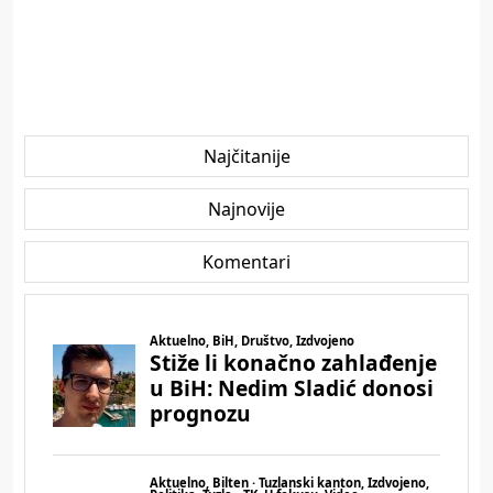
Najčitanije
Najnovije
Komentari