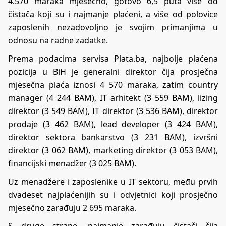
4.570 maraka mjesečno, gotovo 6,5 puta više od
čistača koji su i najmanje plaćeni, a više od polovice
zaposlenih nezadovoljno je svojim primanjima u
odnosu na radne zadatke.
Prema podacima servisa Plata.ba, najbolje plaćena
pozicija u BiH je generalni direktor čija prosječna
mjesečna plaća iznosi 4 570 maraka, zatim country
manager (4 244 BAM), IT arhitekt (3 559 BAM), lizing
direktor (3 549 BAM), IT direktor (3 536 BAM), direktor
prodaje (3 462 BAM), lead developer (3 424 BAM),
direktor sektora bankarstvo (3 231 BAM), izvršni
direktor (3 062 BAM), marketing direktor (3 053 BAM),
financijski menadžer (3 025 BAM).
Uz menadžere i zaposlenike u IT sektoru, među prvih
dvadeset najplaćenijih su i odvjetnici koji prosječno
mjesečno zarađuju 2 695 maraka.
S druge strane, najmanje zarađuju čistači čija