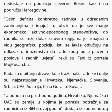
nedostaje na području sjeverne Bosne kao i na
području Hercegovine.
“Osim deficita konkretno radnika u određenim
zanimanjima i imajući u obzir da je sve manje
ekonomsko aktivno-sposobnog stanovništva, do
radnika se teže dolazi u ovim regijama jer imajući u
vidu geografsku poziciju, isti se lakše odlučuju na
odlazak u inozemstvo da rade zbog bolje plaćenih
poslova i radnih uvjeta”, rekli su Feni iz portala
MojPosao.ba.
Kada su u pitanju države koje traže naše radnike i dalje
su najzastupljenije Hrvatska, Njemačka, Slovenija,
Srbija, UAE, Austrija, Crna Gora, te Kuvajt.
“U odnosu na prethodnu godinu, Hrvatska, Njemačka i
UAE su zemlje u kojima je porasla potražnja za
radnicima iz BiH u ovoj godini”, dodaju iz spomenutog