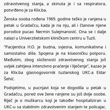
zdravstvenog stanja, a skinuta je i sa respiratora,
potvrđeno je za Klix.ba.
Ženska osoba rođena 1969. godine teško je ranjena u
petak u Gradačcu, kada je na nju, ali i članove njene
porodice pucao Nermin Sulejmanović. Ona se i dalje
nalazi u Univerzitetskom kliničkom centru u Tuzli.
“Pacijentica H.O. je budna, svjesna, komunikativna i
samostalno diše. Spojena je na kiseoničku potporu.
Međutim, zbog složenosti zdravstvenog stanja još
uvijek zahtjeva intenzivno praćenje i liječenje”, kazao je
za Klix.ba glasnogovornik tuzlanskog UKC-a Eldar
Šehić.
Podsjetimo, u pucnjavi koja se dogodila u petak u
Gradačcu, pored ove žene ranjene su još dvije osobe.
Riječ je o muškarcu koji je također hospitaliziran u
UKC-u sa stabilnim zdravstvenim stanjem te policajac.