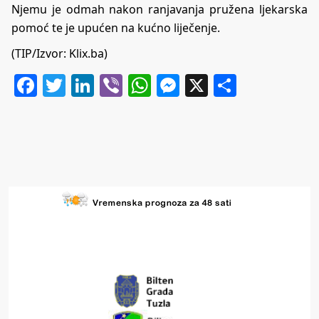
Njemu je odmah nakon ranjavanja pružena ljekarska
pomoć te je upućen na kućno liječenje.
(TIP/Izvor: Klix.ba)
Facebook
Twitter
LinkedIn
Viber
WhatsApp
Messenger
X
Share