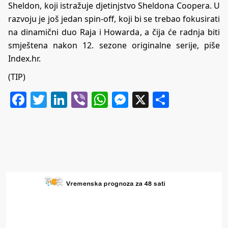
Sheldon, koji istražuje djetinjstvo Sheldona Coopera. U
razvoju je još jedan spin-off, koji bi se trebao fokusirati
na dinamični duo Raja i Howarda, a čija će radnja biti
smještena nakon 12. sezone originalne serije, piše
Index.hr.
(TIP)
Facebook
Twitter
LinkedIn
Viber
WhatsApp
Messenger
X
Share