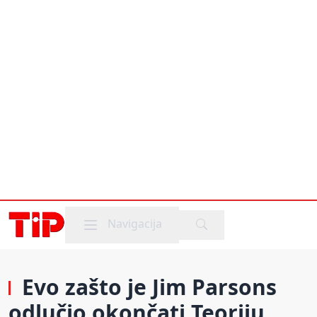
Mobile menu
Navigacija
Evo zašto je Jim Parsons
odlučio okončati Teoriju