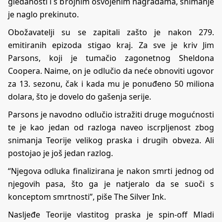
gledanosti i s brojnim osvojenim nagradama, snimanje
je naglo prekinuto.
Obožavatelji su se zapitali zašto je nakon 279.
emitiranih epizoda stigao kraj. Za sve je kriv Jim
Parsons, koji je tumačio zagonetnog Sheldona
Coopera. Naime, on je odlučio da neće obnoviti ugovor
za 13. sezonu, čak i kada mu je ponuđeno 50 miliona
dolara, što je dovelo do gašenja serije.
Parsons je navodno odlučio istražiti druge mogućnosti
te je kao jedan od razloga naveo iscrpljenost zbog
snimanja Teorije velikog praska i drugih obveza. Ali
postojao je još jedan razlog.
“Njegova odluka finalizirana je nakon smrti jednog od
njegovih pasa, što ga je natjeralo da se suoči s
konceptom smrtnosti”, piše The Silver Ink.
Nasljeđe Teorije vlastitog praska je spin-off Mladi