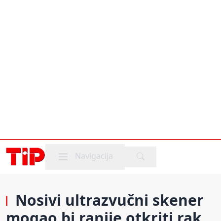
Mobile menu
Navigacija
Nosivi ultrazvučni skener
mogao bi ranije otkriti rak