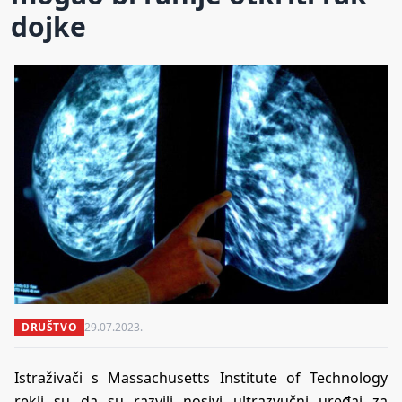
dojke
DRUŠTVO
29.07.2023.
Istraživači s Massachusetts Institute of Technology
rekli su da su razvili nosivi ultrazvučni uređaj za