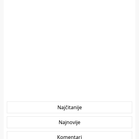
Najčitanije
Najnovije
Komentari