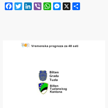
Facebook
Twitter
LinkedIn
Viber
WhatsApp
Messenger
X
Share