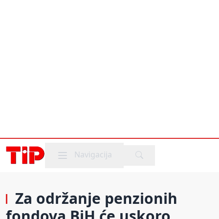
Mobile menu
Navigacija
Za održanje penzionih
fondova BiH će uskoro