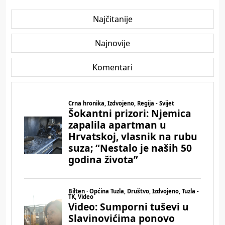
Najčitanije
Najnovije
Komentari