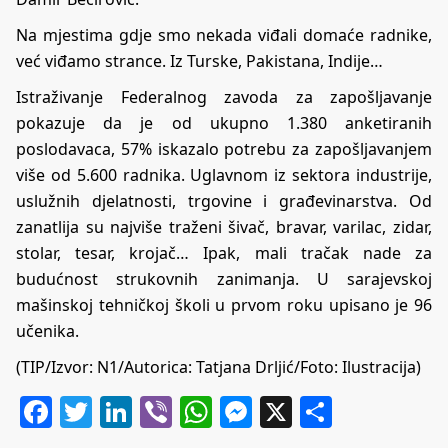
Na mjestima gdje smo nekada viđali domaće radnike,
već viđamo strance. Iz Turske, Pakistana, Indije…
Istraživanje Federalnog zavoda za zapošljavanje
pokazuje da je od ukupno 1.380 anketiranih
poslodavaca, 57% iskazalo potrebu za zapošljavanjem
više od 5.600 radnika. Uglavnom iz sektora industrije,
uslužnih djelatnosti, trgovine i građevinarstva. Od
zanatlija su najviše traženi šivač, bravar, varilac, zidar,
stolar, tesar, krojač… Ipak, mali tračak nade za
budućnost strukovnih zanimanja. U sarajevskoj
mašinskoj tehničkoj školi u prvom roku upisano je 96
učenika.
(TIP/Izvor:
N1
/Autorica: Tatjana Drljić/Foto: Ilustracija)
Facebook
Twitter
LinkedIn
Viber
WhatsApp
Messenger
X
Share