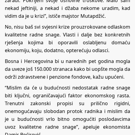
zaradi. Pokrijem svoje osnovne troškove. Malo sam
nekad jeftiniji, a nekad i džaba nekome uradim, kad
vidim da je u krizi”, ističe majstor Mutapdžić.
No, nisu baš svi svjesni krize prouzrokovane odlaskom
kvalitetne radne snage. Vlasti i dalje bez konkretnih
rješenja kojima bi oporavili oslabljenu domaću
ekonomiju, koju, dodatno, opterećuju odlasci.
Bosna i Hercegovina bi u narednih pet godina mogla
da uveze još 150.000 stranaca kako bi uopšte mogla da
održi zdravstvene i penzione fondove, kažu upućeni.
“Mislim da će u budućnosti nedostatak radne snage
biti ključni, ograničavajući faktor ekonomskog rasta.
Trenutni zakonski propisi su prilično rigidni,
onemogućavaju slobodan protok radnika i mislim da
je u budućnosti vrlo bitno omogućiti poslodavcima
uvoz kvalitetne radne snage”, apeluje ekonomista
Damir Bećirović.