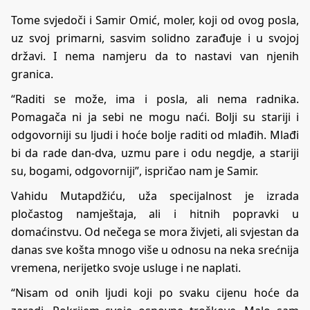
Tome svjedoči i Samir Omić, moler, koji od ovog posla,
uz svoj primarni, sasvim solidno zarađuje i u svojoj
državi. I nema namjeru da to nastavi van njenih
granica.
“Raditi se može, ima i posla, ali nema radnika.
Pomagača ni ja sebi ne mogu naći. Bolji su stariji i
odgovorniji su ljudi i hoće bolje raditi od mlađih. Mlađi
bi da rade dan-dva, uzmu pare i odu negdje, a stariji
su, bogami, odgovorniji”, ispričao nam je Samir.
Vahidu Mutapdžiću, uža specijalnost je izrada
pločastog namještaja, ali i hitnih popravki u
domaćinstvu. Od nečega se mora živjeti, ali svjestan da
danas sve košta mnogo više u odnosu na neka srećnija
vremena, nerijetko svoje usluge i ne naplati.
“Nisam od onih ljudi koji po svaku cijenu hoće da