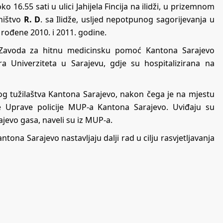
 16.55 sati u ulici Jahijela Fincija na ilidži, u prizemnom
ništvo
R. D
. sa Ilidže, usljed nepotpunog sagorijevanja u
 rođene 2010. i 2011. godine.
m Zavoda za hitnu medicinsku pomoć Kantona Sarajevo
ra Univerziteta u Sarajevu, gdje su hospitalizirana na
og tužilaštva Kantona Sarajevo, nakon čega je na mjestu
e Uprave policije MUP-a Kantona Sarajevo. Uviđaju su
ajevo gasa, naveli su iz MUP-a.
ntona Sarajevo nastavljaju dalji rad u cilju rasvjetljavanja