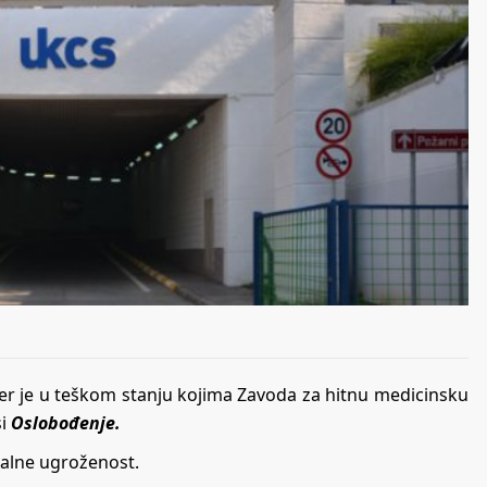
učer je u teškom stanju kojima Zavoda za hitnu medicinsku
si
Oslobođenje.
italne ugroženost.