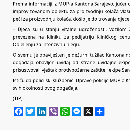
Prema informaciji iz MUP-a Kantona Sarajevo, jučer oko
improvizovanom objektu za proizvodnju kolača vlas
peći za proizvodnju kolača, došlo je do trovanja djece
– Djeca su u stanju vitalne ugroženosti, vozilo
prevezena na Kliniku za pedijatriju Kliničkog cent
Odjeljenju za intenzivnu njegu.
O svemu je obaviješten je dežurni tužilac Kantonaln
događaja obavljen uviđaj od strane uvidajne ekip
prisustvovali vještak protivpožarne zaštite i ekipe Sar
Ističu da policijski službenici Uprave policije MUP-a Ka
svih okolnosti ovog događaja.
(TIP)
Facebook
Twitter
LinkedIn
Viber
WhatsApp
Messenger
X
Share