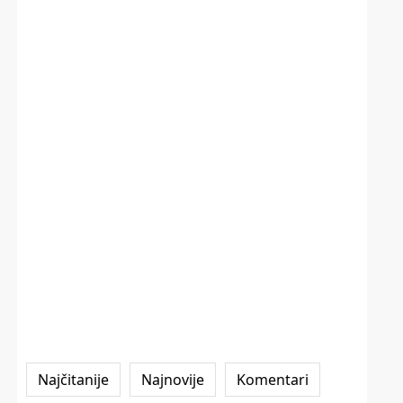
Najčitanije
Najnovije
Komentari