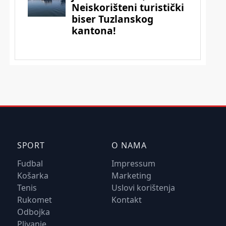
SPORT
O NAMA
Fudbal
Impressum
Košarka
Marketing
Tenis
Uslovi korištenja
Rukomet
Kontakt
Odbojka
Plivanje