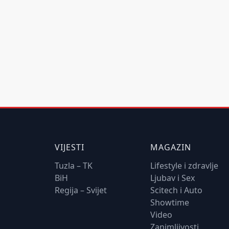
VIJESTI
MAGAZIN
Tuzla – TK
Lifestyle i zdravlje
BiH
Ljubav i Sex
Regija – Svijet
Scitech i Auto
Showtime
Video
Zanimljivosti