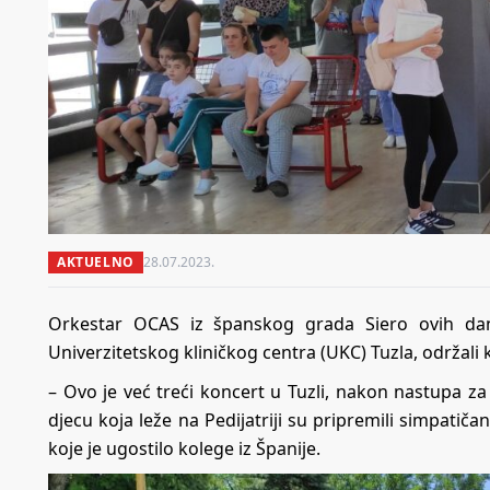
AKTUELNO
28.07.2023.
Orkestar OCAS iz španskog grada Siero ovih dana
Univerzitetskog kliničkog centra (UKC) Tuzla, održali k
– Ovo je već treći koncert u Tuzli, nakon nastupa 
djecu koja leže na Pedijatriji su pripremili simpati
koje je ugostilo kolege iz Španije.