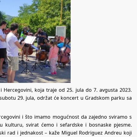
 Hercegovini, koja traje od 25. jula do 7. avgusta 2023.
 subotu 29. jula, održat će koncert u Gradskom parku sa
ercegovini i što imamo mogućnost da zajedno sviramo s
u kulturu, svirat ćemo i sefardske i bosnaske pjesme.
ki rad i jednakost – kaže Miguel Rodriguez Andreu koji