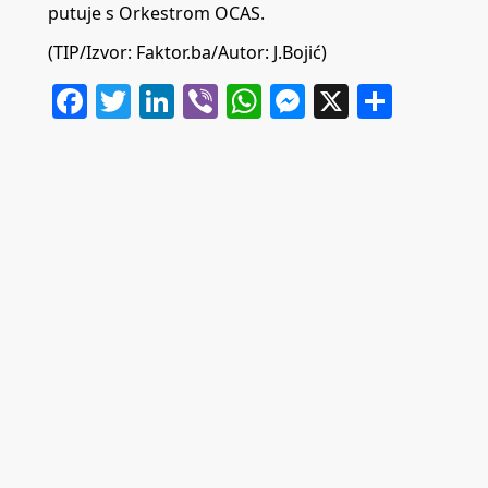
putuje s Orkestrom OCAS.
(TIP/Izvor:
Faktor.ba
/Autor: J.Bojić)
Facebook
Twitter
LinkedIn
Viber
WhatsApp
Messenger
X
Share