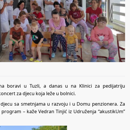
 boravi u Tuzli, a danas u na Klinici za pedijatriju
oncert za djecu koja leže u bolnici.
za djecu sa smetnjama u razvoju i u Domu penzionera. Za
čan program – kaže Vedran Tinjić iz Udruženja “akustikUm”