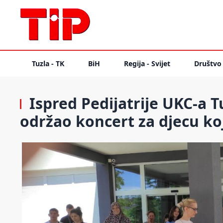
Tuzla - TK
BiH
Regija - Svijet
Društvo
Ispred Pedijatrije UKC-a T
održao koncert za djecu koj