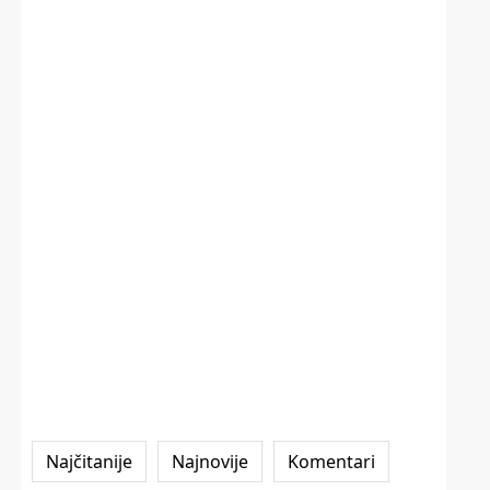
Najčitanije
Najnovije
Komentari