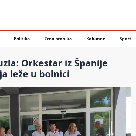
Politika
Crna hronika
Kolumne
Sport
uzla: Orkestar iz Španije
a leže u bolnici