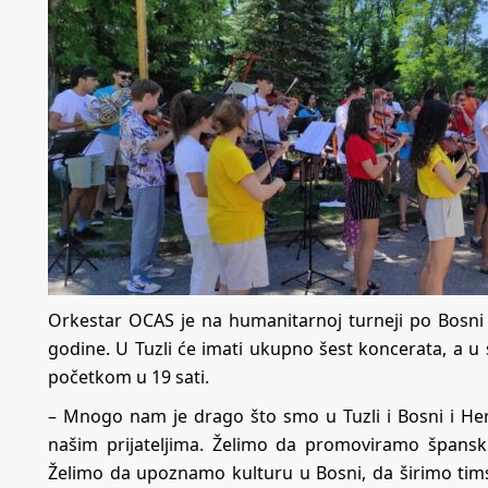
Orkestar OCAS je na humanitarnoj turneji po Bosni i
godine. U Tuzli će imati ukupno šest koncerata, a u
početkom u 19 sati.
– Mnogo nam je drago što smo u Tuzli i Bosni i H
našim prijateljima. Želimo da promoviramo špansk
Želimo da upoznamo kulturu u Bosni, da širimo tims