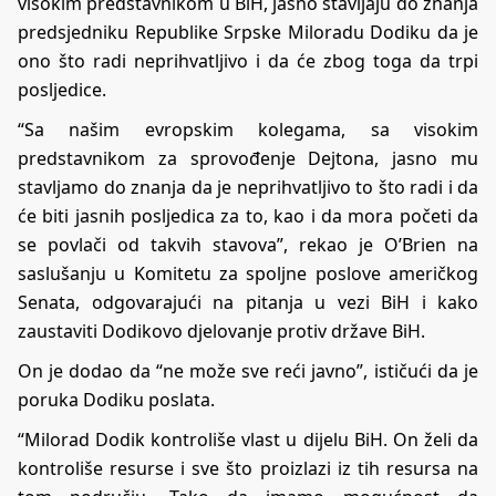
visokim predstavnikom u BiH, jasno stavljaju do znanja
predsjedniku Republike Srpske Miloradu Dodiku da je
ono što radi neprihvatljivo i da će zbog toga da trpi
posljedice.
“Sa našim evropskim kolegama, sa visokim
predstavnikom za sprovođenje Dejtona, jasno mu
stavljamo do znanja da je neprihvatljivo to što radi i da
će biti jasnih posljedica za to, kao i da mora početi da
se povlači od takvih stavova”, rekao je O’Brien na
saslušanju u Komitetu za spoljne poslove američkog
Senata, odgovarajući na pitanja u vezi BiH i kako
zaustaviti Dodikovo djelovanje protiv države BiH.
On je dodao da “ne može sve reći javno”, ističući da je
poruka Dodiku poslata.
“Milorad Dodik kontroliše vlast u dijelu BiH. On želi da
kontroliše resurse i sve što proizlazi iz tih resursa na