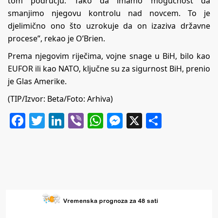
tom području. Tako da imamo mogućnost da
smanjimo njegovu kontrolu nad novcem. To je
djelimično ono što uzrokuje da on izaziva državne
procese”, rekao je O’Brien.
Prema njegovim riječima, vojne snage u BiH, bilo kao
EUFOR ili kao NATO, ključne su za sigurnost BiH, prenio
je Glas Amerike.
(TIP/Izvor: Beta/Foto: Arhiva)
Facebook
Twitter
LinkedIn
Viber
WhatsApp
Messenger
X
Share