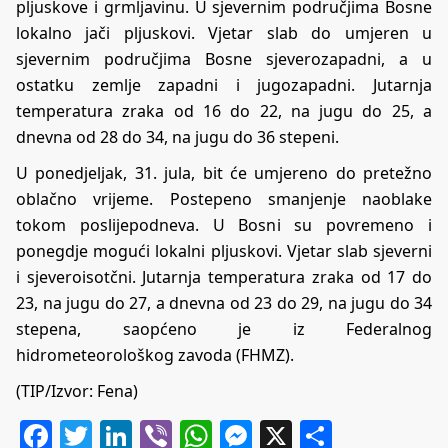
pljuskove i grmljavinu. U sjevernim područjima Bosne
lokalno jači pljuskovi. Vjetar slab do umjeren u
sjevernim područjima Bosne sjeverozapadni, a u
ostatku zemlje zapadni i jugozapadni. Jutarnja
temperatura zraka od 16 do 22, na jugu do 25, a
dnevna od 28 do 34, na jugu do 36 stepeni.
U ponedjeljak, 31. jula, bit će umjereno do pretežno
oblačno vrijeme. Postepeno smanjenje naoblake
tokom poslijepodneva. U Bosni su povremeno i
ponegdje mogući lokalni pljuskovi. Vjetar slab sjeverni
i sjeveroisotčni. Jutarnja temperatura zraka od 17 do
23, na jugu do 27, a dnevna od 23 do 29, na jugu do 34
stepena, saopćeno je iz Federalnog
hidrometeorološkog zavoda (FHMZ).
(TIP/Izvor: Fena)
Facebook
Twitter
LinkedIn
Viber
WhatsApp
Messenger
X
Share