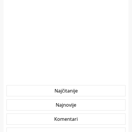
Najčitanije
Najnovije
Komentari