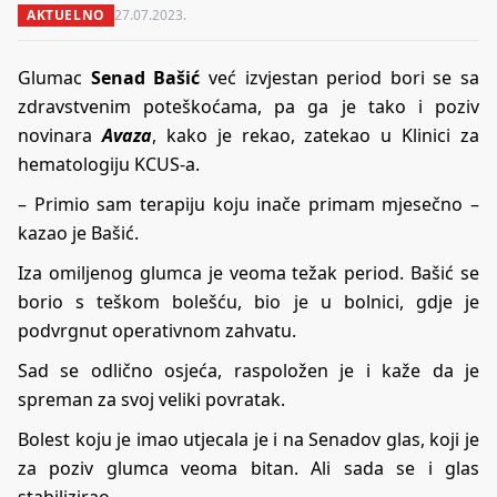
AKTUELNO
27.07.2023.
Glumac
Senad Bašić
već izvjestan period bori se sa
zdravstvenim poteškoćama, pa ga je tako i poziv
novinara
Avaza
, kako je rekao, zatekao u Klinici za
hematologiju KCUS-a.
– Primio sam terapiju koju inače primam mjesečno –
kazao je Bašić.
Iza omiljenog glumca je veoma težak period. Bašić se
borio s teškom bolešću, bio je u bolnici, gdje je
podvrgnut operativnom zahvatu.
Sad se odlično osjeća, raspoložen je i kaže da je
spreman za svoj veliki povratak.
Bolest koju je imao utjecala je i na Senadov glas, koji je
za poziv glumca veoma bitan. Ali sada se i glas