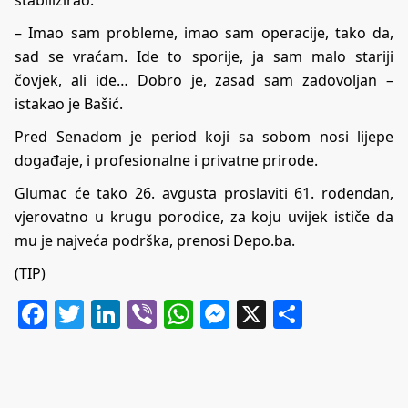
stabilizirao.
– Imao sam probleme, imao sam operacije, tako da,
sad se vraćam. Ide to sporije, ja sam malo stariji
čovjek, ali ide… Dobro je, zasad sam zadovoljan –
istakao je Bašić.
Pred Senadom je period koji sa sobom nosi lijepe
događaje, i profesionalne i privatne prirode.
Glumac će tako 26. avgusta proslaviti 61. rođendan,
vjerovatno u krugu porodice, za koju uvijek ističe da
mu je najveća podrška, prenosi Depo.ba.
(TIP)
Facebook
Twitter
LinkedIn
Viber
WhatsApp
Messenger
X
Share