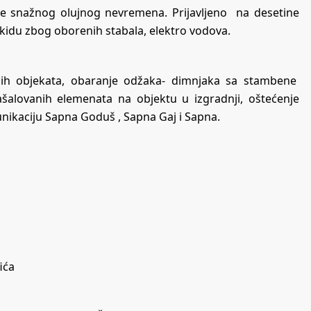
ije snažnog olujnog nevremena. Prijavljeno na desetine
ekidu zbog oborenih stabala, elektro vodova.
nih objekata, obaranje odžaka- dimnjaka sa stambene
ašalovanih elemenata na objektu u izgradnji, oštećenje
ikaciju Sapna Goduš , Sapna Gaj i Sapna.
ića