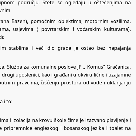
kupnom području. Štete se ogledaju u oštećenjima na
ovnim
orana Bazen), pomoćnim objektima, motornim vozilima,
ama, usjevima ( povrtarskim i voćarskim kulturama),
r.
nim stablima i veći dio grada je ostao bez napajanja
nica, Služba za komunalne poslove JP „ Komus“ Gračanica,
drugi uposlenici, kao i građani u okviru lične i uzajamne
putnim pravcima, čišćenju prostora od vode i uklanjanju
 i to:
a i izolacija na krovu škole čime je izazvano plavljenje i
te pripremnice engleskog i bosanskog jezika i toalet na