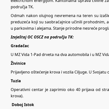
električnom energijom. Kantonalna uprava civilne zaš
područja TK.
Odmah nakon olujnog nevremena na teren su izašle e
preduzeća koji su saobraćajnice učinili prohodnim, a
u parkovima i alejama. Stanje prirodne nesreće prog
Izvještaj OC OSCZ na području TK:
Gradačac
U MZ Vida 1-Pad drveta na dva automobila i u MZ Vid
Živinice
Prijavljeno oštećenje krova i vozila Ciljuge. U Svojatu
Tuzla
Operativni centar je zaprimio oko 40 prijava od str
krova).
Doboj Istok