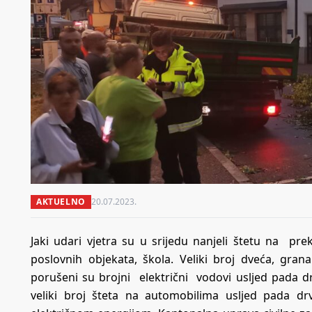
AKTUELNO
20.07.2023.
Jaki udari vjetra su u srijedu nanjeli štetu na pr
poslovnih objekata, škola. Veliki broj dveća, gr
porušeni su brojni električni vodovi usljed pada drv
veliki broj šteta na automobilima usljed pada d