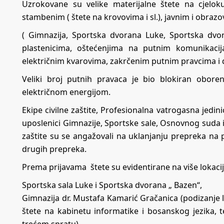
Uzrokovane su velike materijalne štete na cjelo
stambenim ( štete na krovovima i sl.), javnim i obraz
( Gimnazija, Sportska dvorana Luke, Sportska dv
plastenicima, oštećenjima na putnim komunikacij
električnim kvarovima, zakrčenim putnim pravcima i d
Veliki broj putnih pravaca je bio blokiran obore
električnom energijom.
Ekipe civilne zaštite, Profesionalna vatrogasna jedi
uposlenici Gimnazije, Sportske sale, Osnovnog suda i 
zaštite su se angažovali na uklanjanju prepreka na 
drugih prepreka.
Prema prijavama štete su evidentirane na više lokacija
Sportska sala Luke i Sportska dvorana „ Bazen“,
Gimnazija dr. Mustafa Kamarić Gračanica (podizanje lim
štete na kabinetu informatike i bosanskog jezika, 