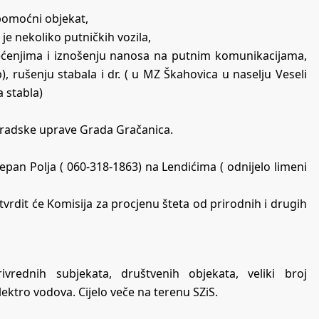
 pomoćni objekat,
e nekoliko putničkih vozila,
tećenjima i iznošenju nanosa na putnim komunikacijama,
), rušenju stabala i dr. ( u MZ Škahovica u naselju Veseli
 stabla)
Gradske uprave Grada Gračanica.
epan Polja ( 060-318-1863) na Lendićima ( odnijelo limeni
vrdit će Komisija za procjenu šteta od prirodnih i drugih
ivrednih subjekata, društvenih objekata, veliki broj
ektro vodova. Cijelo veče na terenu SZiS.