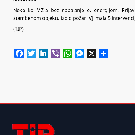
Nekoliko MZ-a bez napajanje e. energijom. Prija
stambenom objektu izbio požar. VJ imala 5 intervencij
(TIP)
Facebook
Twitter
LinkedIn
Viber
WhatsApp
Messenger
X
Share