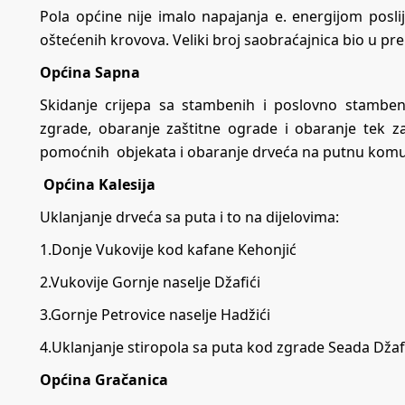
Pola općine nije imalo napajanja e. energijom posl
oštećenih krovova. Veliki broj saobraćajnica bio u pr
Općina Sapna
Skidanje crijepa sa stambenih i poslovno stambe
zgrade, obaranje zaštitne ograde i obaranje tek z
pomoćnih objekata i obaranje drveća na putnu komun
Općina Kalesija
Uklanjanje drveća sa puta i to na dijelovima:
1.Donje Vukovije kod kafane Kehonjić
2.Vukovije Gornje naselje Džafići
3.Gornje Petrovice naselje Hadžići
4.Uklanjanje stiropola sa puta kod zgrade Seada Džaf
Općina Gračanica