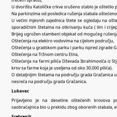
trećem spratu),
U dvorištu Katoličke crkve srušeno stablo je oštetilo
Na parkinzima od posledica rušenja stabala oštećeno j
U većini mjesnih zajednica štete se ogledaju na oš
sporadičnim štetama na otkrivanju kuća ( lim i crijep
Brijeg ugrožen stambeni objekat od mogućeg rušenja
Oštećenja na elektro vodovima na cijelom području,
Oštećenja u gradskom parku i parku ispred zgrade 
Oštećenja na Tržnom centru Etna,
Oštećenja na farmi pilića Dževada Ibrahimovića iz Stj
krov sa farme koja je useljena od oko 30.000 pilića).
O detaljnijim štetama na području grada Gračanica ut
nesreća na području grada Gračanica.
Lukavac
Prijavljeno je na desetine oštećenih krovova pr
saobraćajnica bio u prekidu zbog oborenih stabala, el
Srebrenik