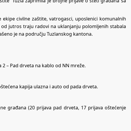
tite Tuzla zaprimila je brojne prijave o šteti građana sa
kipe civilne zaštite, vatrogasci, uposlenici komunalnih
 od jutros traju radovi na uklanjanju polomljenih stabala
lašeno je na području Tuzlanskog kantona.
a 2 – Pad drveta na kablo od NN mreže.
 oštećena kapija ulazna i auto od pada drveta.
ane građana (20 prijava pad drveta, 17 prijava oštećenje