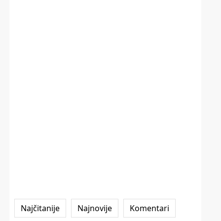
Najčitanije
Najnovije
Komentari