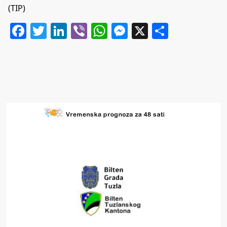
(TIP)
Facebook
Twitter
LinkedIn
Viber
WhatsApp
Messenger
X
Share