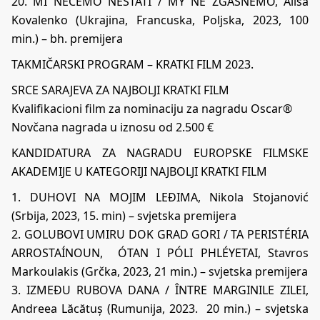
20. MI NEĆEMO NESTATI / MY NE ZGASNEMO, Alisa
Kovalenko (Ukrajina, Francuska, Poljska, 2023, 100
min.) – bh. premijera
TAKMIČARSKI PROGRAM – KRATKI FILM 2023.
SRCE SARAJEVA ZA NAJBOLJI KRATKI FILM
Kvalifikacioni film za nominaciju za nagradu Oscar®
Novčana nagrada u iznosu od 2.500 €
KANDIDATURA ZA NAGRADU EUROPSKE FILMSKE
AKADEMIJE U KATEGORIJI NAJBOLJI KRATKI FILM
1. DUHOVI NA MOJIM LEĐIMA, Nikola Stojanović
(Srbija, 2023, 15. min) – svjetska premijera
2. GOLUBOVI UMIRU DOK GRAD GORI / TA PERISTÉRIA
ARROSTAÍNOUN, ÓTAN I PÓLI PHLÉYETAI, Stavros
Markoulakis (Grčka, 2023, 21 min.) – svjetska premijera
3. IZMEĐU RUBOVA DANA / ÎNTRE MARGINILE ZILEI,
Andreea Lăcătuș (Rumunija, 2023. 20 min.) – svjetska