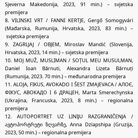
Sjeverna Makedonija, 2023, 91 min.) – svjetska
premijera
8. VILINSKI VRT / FANNI KERTJE, Gergő Somogyvári
(Mađarska, Rumunija, Hrvatska, 2023, 83 min.) –
svjetska premijera
9. ZAGRLJAJ / OBJEM, Miroslav Mandić (Slovenija,
Hrvatska, 2023, 14 min.) – svjetska premijera
10. MOJ MUŽ, MUSLIMAN / SOȚUL MEU MUSULMAN,
Daniel Ioan Bărnuti, Alexandra Lizeta Bărnuți
(Rumunija, 2023. 70 min.) – međunarodna premijera
11. ALOJA, FIKUS, AVOKADO I ŠEST ZMAJEVACA / АЛОЄ,
ФІКУС, АВОКАДО І 6 ДРАЦЕН, Marta Smerechynska
(Ukrajina, Francuska, 2023, 8 min.) – regionalna
premijera
12. AUTOPORTRET UZ LINIJU RAZGRANIČENJA /
ავტოპორტრეტი ზღვარზე, Anna Dziapshipa (Gruzija,
2023, 50 min.) – regionalna premijera