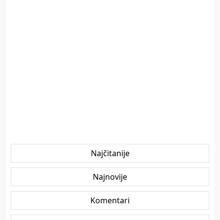
Najčitanije
Najnovije
Komentari