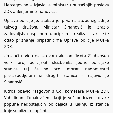
Hercegovine – izjavio je ministar unutrašnjih poslova
ZDK-a Benjamin Sinanovića.
Uprava policije je, istakao je, prva na stupu izgradnje
takvog društva. Ministar Sinanović je izrazio
zadovoljstvo uspjehom u pripremi i realizaciji akcije te
odao priznanje pripadnicima Uprave policije MUP-a
ZDK.
-Imajući u vidu da je ovom akcijom ‘Meta 2’ uhapšen
veliki broj policijskih službenika jedne policijske
stanice, taj će se broj morati nadomjestiti
preraspodjelom iz drugih stanica – najavio je
Sinanović.
Jutros obavio razgovor s v.d. komesara MUP-a ZDK
Vahidinom Topalovićem, koji je već poduzeo korake
popune nedostajućih policajaca u Kaknju iz stanica
koje su bliže toj općini.