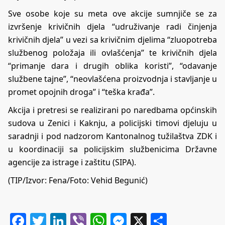
Sve osobe koje su meta ove akcije sumnjiče se za
izvršenje krivičnih djela “udruživanje radi činjenja
krivičnih djela” u vezi sa krivičnim djelima “zluopotreba
službenog položaja ili ovlašćenja” te krivičnih djela
“primanje dara i drugih oblika koristi”, “odavanje
službene tajne”, “neovlašćena proizvodnja i stavljanje u
promet opojnih droga” i “teška krađa”.
Akcija i pretresi se realizirani po naredbama općinskih
sudova u Zenici i Kaknju, a policijski timovi djeluju u
saradnji i pod nadzorom Kantonalnog tužilaštva ZDK i
u koordinaciji sa policijskim službenicima Državne
agencije za istrage i zaštitu (SIPA).
(TIP/Izvor: Fena/Foto: Vehid Begunić)
Facebook
Twitter
LinkedIn
Viber
WhatsApp
Messenger
X
Share