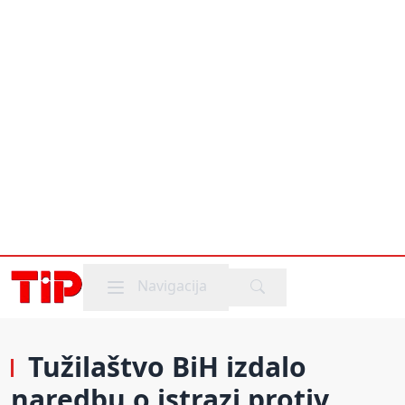
Mobile menu
Navigacija
Tužilaštvo BiH izdalo
naredbu o istrazi protiv