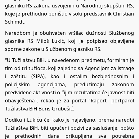
glasniku RS zakona usvojenih u Narodnoj skupštini RS,
koje je prethodno poništio visoki predstavnik Christian
Schimdt.
Naredbom je obuhvaćen vršilac dužnosti Službenog
glasnika RS Miloš Lukić, koji je potpisao objavljene
sporne zakone u Službenom glasniku RS.
“U Tužilaštvu BiH, u navedenom predmetu, formiran je
tim od tri tužioca, koji zajedno sa Agencijom za istrage
i zaštitu (SIPA), kao i ostalim bezbjednosnim i
policijskim agencijama, preduzimaju zakonom
predviđene aktivnosti o čijim rezultatima će javnost biti
obaviještena”, rekao je za portal
“Raport”
portparol
Tužilaštva BiH Boris Grubešić.
Dodiku i Lukiću će, kako je najavljeno, prema naredbi
Tužilaštva BiH, biti upućeni pozivi za saslušanje, pošto
je prethodnih dana prikupljena sva potrebna