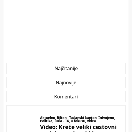
Najčitanije
Najnovije
Komentari