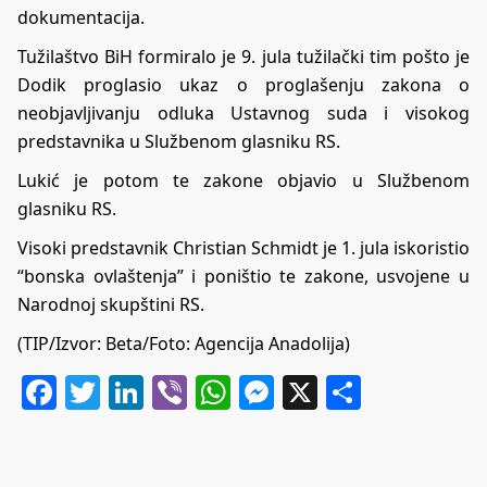
dokumentacija.
Tužilaštvo BiH formiralo je 9. jula tužilački tim pošto je
Dodik proglasio ukaz o proglašenju zakona o
neobjavljivanju odluka Ustavnog suda i visokog
predstavnika u Službenom glasniku RS.
Lukić je potom te zakone objavio u Službenom
glasniku RS.
Visoki predstavnik Christian Schmidt je 1. jula iskoristio
“bonska ovlaštenja” i poništio te zakone, usvojene u
Narodnoj skupštini RS.
(TIP/Izvor: Beta/Foto: Agencija Anadolija)
Facebook
Twitter
LinkedIn
Viber
WhatsApp
Messenger
X
Share