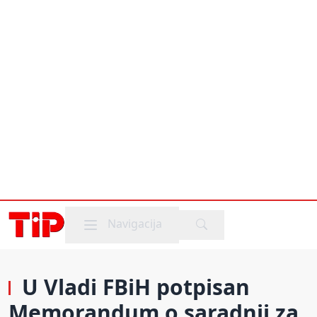
Mobile menu
Navigacija
U Vladi FBiH potpisan
Memorandum o saradnji za