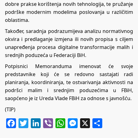
dobre prakse korištenja novih tehnologija, te pružanje
podrške modernim modelima poslovanja u različitim
oblastima.
Također, saradnja podrazumijeva analizu normativnog
okvira i predlaganje izmjena ili novih propisa s ciljem
unapređenja procesa digitalne transformacije malih i
srednjih poduzeća u Federaciji BiH.
Potpisnici Memoranduma imenovat će svoje
predstavnike koji će se redovno sastajati radi
planiranja, koordiniranja, te ostvarivanja aktivnosti na
podršci malim i srednjim poduzećima u FBiH,
saopćeno je iz Ureda Vlade FBiH za odnose s javnošću.
(TIP)
Facebook
Twitter
LinkedIn
Viber
WhatsApp
Messenger
X
Share