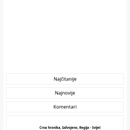
Najčitanije
Najnovije
Komentari