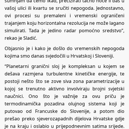
sumnjam da ćemo ikad, precizirati tačno hoće li baš u
vašoj ulici ili kvartu se sručiti nepogoda. Jednostavno,
ovi procesi su premaleni i vremenski ograničeni
trajanjem koju horizontalna rezolucija ne može lagano
simulirati. Tada je jedino radar pomoćno sredstvo”,
rekao je Sladić.
Objasnio je i kako je došlo do
vremenskih nepogoda
kojima smo danas svjedočili u Hrvatskoj i Sloveniji.
“Planetarni granični sloj je kompleksan u kojem se
dešava razmjena turbulentne kinetičke energije, te
postoji nešto što se zove siva zona parametrizacije u
kojoj se trenutno aktivno involviraju brojni svjetski
naučnici. Ono što je važnije za ovu priču je
termodinamička pozadina olujnog sistema koji je
putovao od Francuske do Slovenije, a potom dio
prešao preko sjeverozapadnih dijelova Hrvatske gdje
je na kraju i oslabio u prijepodnevnim satima srijede.