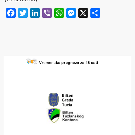
Facebook
Twitter
LinkedIn
Viber
WhatsApp
Messenger
X
Share