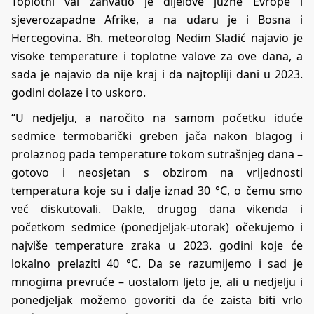
Toplotni val zahvatio je dijelove južne Evrope i
sjeverozapadne Afrike, a na udaru je i Bosna i
Hercegovina. Bh. meteorolog Nedim Sladić najavio je
visoke temperature i toplotne valove za ove dana, a
sada je najavio da nije kraj i da najtopliji dani u 2023.
godini dolaze i to uskoro.
“U nedjelju, a naročito na samom početku iduće
sedmice termobarički greben jača nakon blagog i
prolaznog pada temperature tokom sutrašnjeg dana –
gotovo i neosjetan s obzirom na vrijednosti
temperatura koje su i dalje iznad 30 °C, o čemu smo
već diskutovali. Dakle, drugog dana vikenda i
početkom sedmice (ponedjeljak-utorak) očekujemo i
najviše temperature zraka u 2023. godini koje će
lokalno prelaziti 40 °C. Da se razumijemo i sad je
mnogima prevruće – uostalom ljeto je, ali u nedjelju i
ponedjeljak možemo govoriti da će zaista biti vrlo