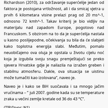
Richardson (2010), za održavanje superćelije jedan od
faktora je postojana vrtložnost, ali i da smicaj vjetra u
prvih 6 kilometara visine prelazi prag od 20 ms^-1,
odnosno 72 kmh^-1. Takav kriterij je bio vidljiv na
materijalu nad zapadom Europe, pogotovo nad
Francuskom. S obzirom na to da je superćelija nastala
u kasno poslijepodne, očekivanja su bila da će slabjeti
kako toplotna energija slabi. Međutim, pomalo
neuobičajeno ova oluja je opstala u životu cijelu noć
koja je izgubila svoju snagu premještajući se preko
sjevera Hrvatske gdje je nailazila na izražen greben i
stabilnu atmosferu. Dakle, ova situacija se uistinu
može tumačiti kao izolovana”, naveo je.
Naveo je i kako se BiH suočavala i sa mnogo jačim
vrućinama – ” juli 2007. godine kada su se temperature
zraka u većini zemlje kretale od 36 do 43 °C”.
(TIP/Izvor:
N1
)