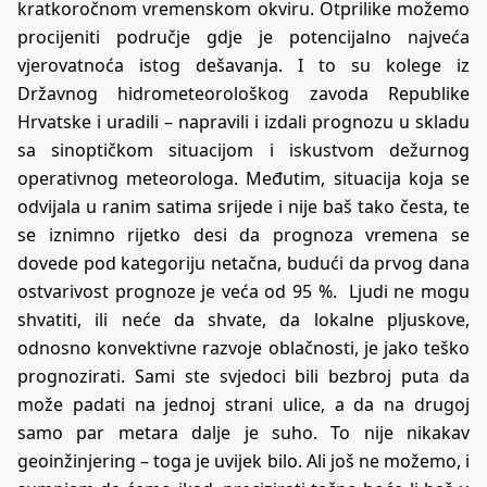
kratkoročnom vremenskom okviru. Otprilike možemo
procijeniti područje gdje je potencijalno najveća
vjerovatnoća istog dešavanja. I to su kolege iz
Državnog hidrometeorološkog zavoda Republike
Hrvatske i uradili – napravili i izdali prognozu u skladu
sa sinoptičkom situacijom i iskustvom dežurnog
operativnog meteorologa. Međutim, situacija koja se
odvijala u ranim satima srijede i nije baš tako česta, te
se iznimno rijetko desi da prognoza vremena se
dovede pod kategoriju netačna, budući da prvog dana
ostvarivost prognoze je veća od 95 %. Ljudi ne mogu
shvatiti, ili neće da shvate, da lokalne pljuskove,
odnosno konvektivne razvoje oblačnosti, je jako teško
prognozirati. Sami ste svjedoci bili bezbroj puta da
može padati na jednoj strani ulice, a da na drugoj
samo par metara dalje je suho. To nije nikakav
geoinžinjering – toga je uvijek bilo. Ali još ne možemo, i