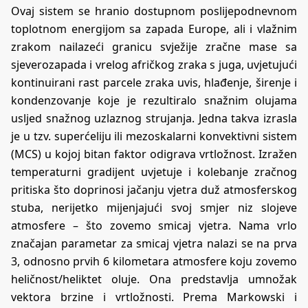
Ovaj sistem se hranio dostupnom poslijepodnevnom
toplotnom energijom sa zapada Europe, ali i vlažnim
zrakom nailazeći granicu svježije zračne mase sa
sjeverozapada i vrelog afričkog zraka s juga, uvjetujući
kontinuirani rast parcele zraka uvis, hlađenje, širenje i
kondenzovanje koje je rezultiralo snažnim olujama
usljed snažnog uzlaznog strujanja. Jedna takva izrasla
je u tzv. superćeliju ili mezoskalarni konvektivni sistem
(MCS) u kojoj bitan faktor odigrava vrtložnost. Izražen
temperaturni gradijent uvjetuje i kolebanje zračnog
pritiska što doprinosi jačanju vjetra duž atmosferskog
stuba, nerijetko mijenjajući svoj smjer niz slojeve
atmosfere – što zovemo smicaj vjetra. Nama vrlo
značajan parametar za smicaj vjetra nalazi se na prva
3, odnosno prvih 6 kilometara atmosfere koju zovemo
heličnost/heliktet oluje. Ona predstavlja umnožak
vektora brzine i vrtložnosti. Prema Markowski i