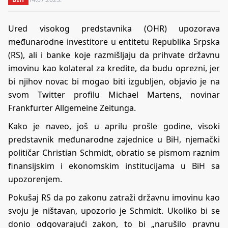
Ured visokog predstavnika (OHR) upozorava
međunarodne investitore u entitetu Republika Srpska
(RS), ali i banke koje razmišljaju da prihvate državnu
imovinu kao kolateral za kredite, da budu oprezni, jer
bi njihov novac bi mogao biti izgubljen, objavio je na
svom Twitter profilu Michael Martens, novinar
Frankfurter Allgemeine Zeitunga.
Kako je naveo, još u aprilu prošle godine, visoki
predstavnik međunarodne zajednice u BiH, njemački
političar Christian Schmidt, obratio se pismom raznim
finansijskim i ekonomskim institucijama u BiH sa
upozorenjem.
Pokušaj RS da po zakonu zatraži državnu imovinu kao
svoju je ništavan, upozorio je Schmidt. Ukoliko bi se
donio odgovarajući zakon, to bi „narušilo pravnu