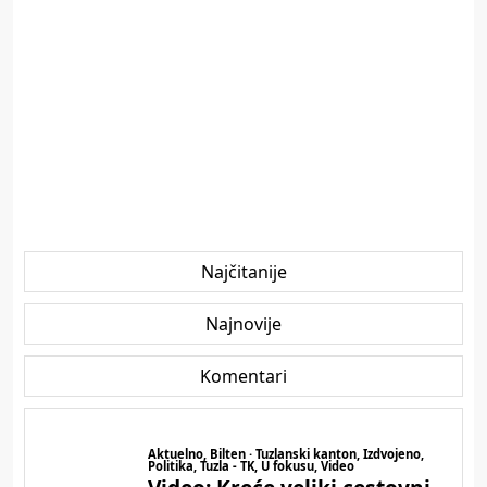
Najčitanije
Najnovije
Komentari