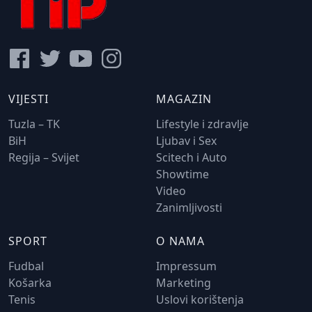
VIJESTI
MAGAZIN
Tuzla – TK
Lifestyle i zdravlje
BiH
Ljubav i Sex
Regija – Svijet
Scitech i Auto
Showtime
Video
Zanimljivosti
SPORT
O NAMA
Fudbal
Impressum
Košarka
Marketing
Tenis
Uslovi korištenja