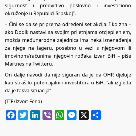
sigurnost i predvidivo poslovno i investiciono
okruženje u Republici Srpskoj“.
– Čini se da se priprema određeni set akcija. I ko zna –
ako Dodik nastavi sa svojim prijetnjama otcjepljenjem,
možda međunarodna zajednica ima neka iznenađenja
za njega na lageru, posebno u vezi s njegovom ili
imovinom/računima njegovih rođaka izvan BiH – piše
Martnes na Twitteru.
On dalje navodi da nije siguran da je da OHR djeluje
kao strašilo potencijalnih investitora u BiH, “ali izgleda
da je takva situacija”.
(TIP/Izvor: Fena)
Facebook
Twitter
LinkedIn
Viber
WhatsApp
Messenger
X
Share